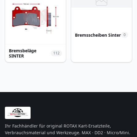
Bremsscheiben Sinter
0
Bremsbeläge
112
SINTER
Ihr Fachhändler für original ROTAX Kart-Ersatzteile,
Verbrauchsmaterial und Werkzeuge. MAX · DD2 · Micro/Mini.