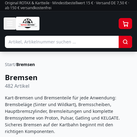
Original ROTAX & Kartteile · Mindestbestellwert
15
€ · Versand DE 7,50 € ·
ab 150 € versandkostenfrei
Start
/
Bremsen
Bremsen
482
Artikel
Kart-Bremsen und Bremsenteile für jede Anwendung:
Bremsbeläge (Sinter und Wildkart), Bremsscheiben,
Hauptbremszylinder, Bremsleitungen und komplette
Bremssysteme von Proton, Pulsar, Gatling und KELGATE.
Sicheres Bremsen auf der Kartbahn beginnt mit den
richtigen Komponenten.