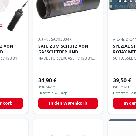
Art.-Nr.
SAVHSB34K
Art.-Nr.
DK01
TZ VON
SAFE ZUM SCHUTZ VON
SPEZIAL S
ND
GASSCHIEBER UND
ROTAX MI
R VHSB 34
NADEL FÜR VERGASER VHSB 34
SCHLÜSSEL 
AUS PVC
34,90 €
39,50 €
inkl. MwSt.
inkl. MwSt.
Lieferzeit:
2-3 Tage
Lieferzeit:
Beim
enkorb
In den Warenkorb
In de