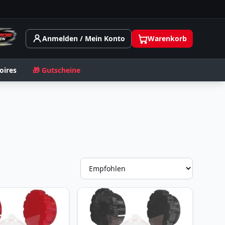
Anmelden / Mein Konto
Warenkorb
oires
🎁 Gutscheine
Sortieru