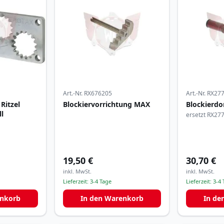
Art.-Nr.
RX676205
Art.-Nr.
RX27
Ritzel
Blockiervorrichtung MAX
Blockierdo
l
ersetzt RX27
19,50 €
30,70 €
inkl. MwSt.
inkl. MwSt.
Lieferzeit:
3-4 Tage
Lieferzeit:
3-4 
enkorb
In den Warenkorb
In de