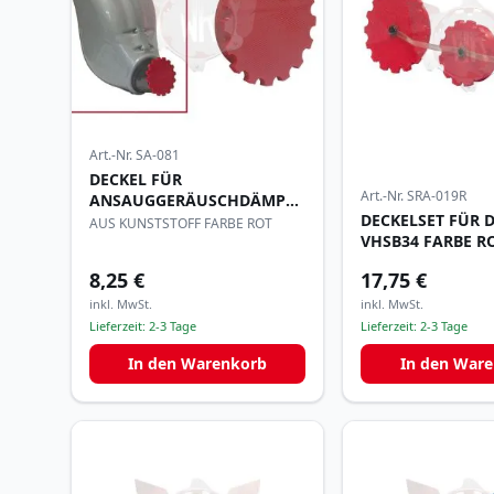
Art.-Nr.
SA-081
DECKEL FÜR
Art.-Nr.
SRA-019R
ANSAUGGERÄUSCHDÄMPFER
DECKELSET FÜR 
DN 64mm
AUS KUNSTSTOFF FARBE ROT
VHSB34 FARBE R
8,25 €
17,75 €
inkl. MwSt.
inkl. MwSt.
Lieferzeit:
2-3 Tage
Lieferzeit:
2-3 Tage
In den Warenkorb
In den War