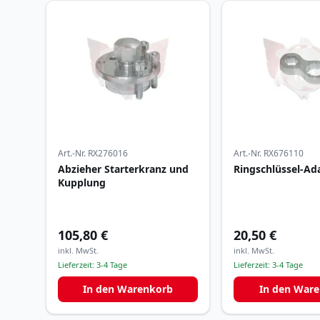
Art.-Nr.
RX276016
Art.-Nr.
RX676110
Abzieher Starterkranz und
Ringschlüssel-Ad
Kupplung
105,80 €
20,50 €
inkl. MwSt.
inkl. MwSt.
Lieferzeit:
3-4 Tage
Lieferzeit:
3-4 Tage
In den Warenkorb
In den War