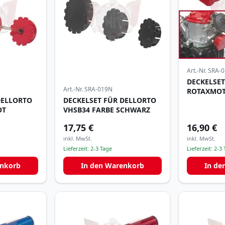
Art.-Nr.
SRA-0
DECKELSET
Art.-Nr.
SRA-019N
ROTAXMOT
DELLORTO
DECKELSET FÜR DELLORTO
OT
VHSB34 FARBE SCHWARZ
17,75 €
16,90 €
inkl. MwSt.
inkl. MwSt.
Lieferzeit:
2-3 Tage
Lieferzeit:
2-3 
enkorb
In den Warenkorb
In de