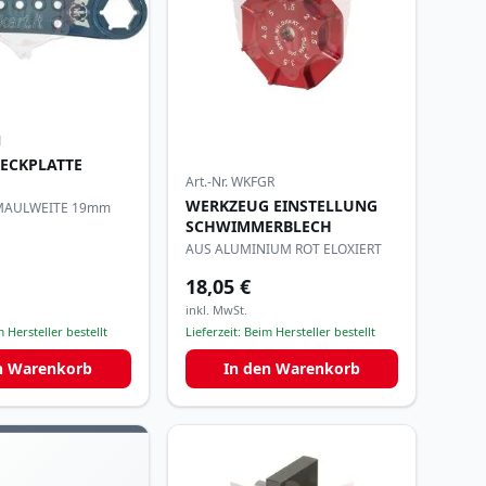
1
TECKPLATTE
Art.-Nr.
WKFGR
T
WERKZEUG EINSTELLUNG
MAULWEITE 19mm
SCHWIMMERBLECH
AUS ALUMINIUM ROT ELOXIERT
18,05 €
inkl. MwSt.
 Hersteller bestellt
Lieferzeit:
Beim Hersteller bestellt
n Warenkorb
In den Warenkorb