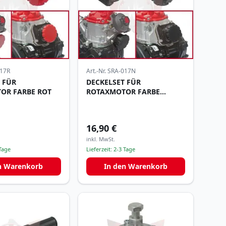
17R
Art.-Nr.
SRA-017N
 FÜR
DECKELSET FÜR
OR FARBE ROT
ROTAXMOTOR FARBE
SCHWARZ
16,90 €
inkl. MwSt.
Tage
Lieferzeit:
2-3 Tage
n Warenkorb
In den Warenkorb