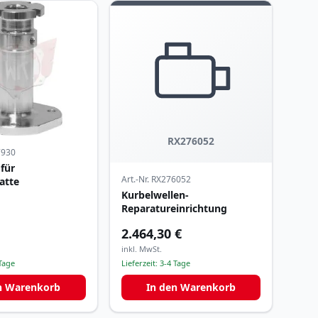
RX276052
7930
für
Art.-Nr.
RX276052
atte
Kurbelwellen-
Reparatureinrichtung
2.464,30 €
inkl. MwSt.
Tage
Lieferzeit:
3-4 Tage
n Warenkorb
In den Warenkorb