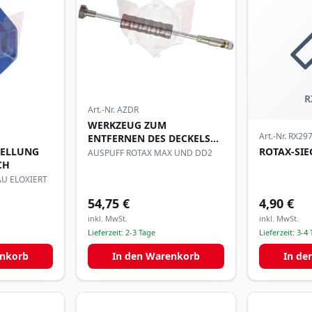
R
Art.-Nr.
AZDR
WERKZEUG ZUM
Art.-Nr.
RX29
ENTFERNEN DES DECKELS
TELLUNG
ROTAX-SIE
FÜR
AUSPUFF ROTAX MAX UND DD2
CH
U ELOXIERT
54,75 €
4,90 €
inkl. MwSt.
inkl. MwSt.
Lieferzeit:
2-3 Tage
Lieferzeit:
3-4 
enkorb
In den Warenkorb
In de