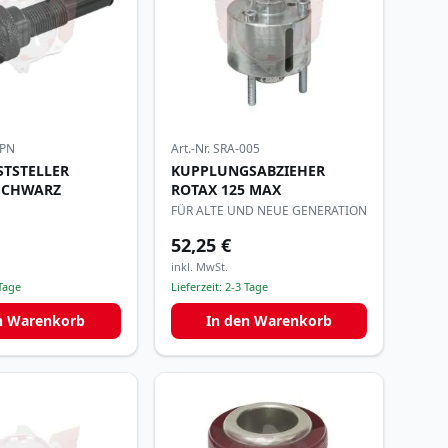
PN
Art.-Nr.
SRA-005
STSTELLER
KUPPLUNGSABZIEHER
 SCHWARZ
ROTAX 125 MAX
FÜR ALTE UND NEUE GENERATION
52,25 €
inkl. MwSt.
Tage
Lieferzeit:
2-3 Tage
n Warenkorb
In den Warenkorb