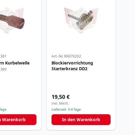
7381
Art.-Nr.
RX676202
rn Kurbelwelle
Blockiervorrichtung
Starterkranz DD2
7380
19,50 €
inkl. MwSt.
Tage
Lieferzeit:
3-4 Tage
n Warenkorb
In den Warenkorb