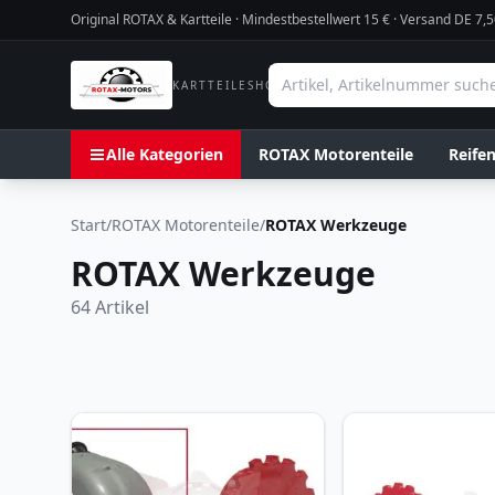
Original ROTAX & Kartteile · Mindestbestellwert
15
€ · Versand DE 7,5
KARTTEILESHOP
Alle Kategorien
ROTAX Motorenteile
Reife
Start
/
ROTAX Motorenteile
/
ROTAX Werkzeuge
ROTAX Werkzeuge
64
Artikel