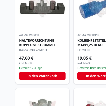
Art.-Nr.
WKRCH
Art.-Nr.
WKTBPB
HALTEVORRICHTUNG
KOLBENFESTSTEL
KUPPLUNGSTROMMEL
M14x1,25 BLAU
ROTAX UND VAMPIRE
ELOXIERT
47,60 €
19,05 €
inkl. MwSt.
inkl. MwSt.
Lieferzeit:
2-3 Tage
Lieferzeit:
Beim Herstell
In den Warenkorb
In den War