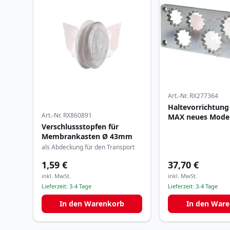
Art.-Nr.
RX277364
Haltevorrichtung 
Art.-Nr.
RX860891
MAX neues Model
Verschlussstopfen für
Membrankasten Ø 43mm
als Abdeckung für den Transport
1,59 €
37,70 €
inkl. MwSt.
inkl. MwSt.
Lieferzeit:
3-4 Tage
Lieferzeit:
3-4 Tage
In den Warenkorb
In den War