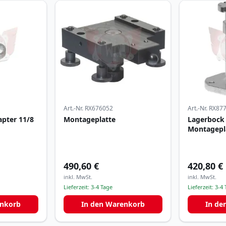
Art.-Nr.
RX676052
Art.-Nr.
RX87
apter 11/8
Montageplatte
Lagerbock 
Montagepl
490,60 €
420,80 €
inkl. MwSt.
inkl. MwSt.
Lieferzeit:
3-4 Tage
Lieferzeit:
3-4 
enkorb
In den Warenkorb
In de