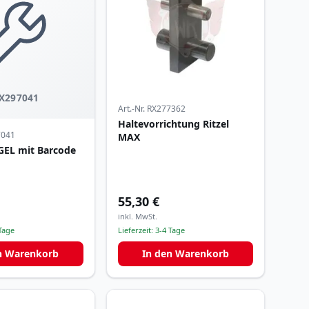
X297041
Art.-Nr.
RX277362
Haltevorrichtung Ritzel
7041
MAX
GEL mit Barcode
55,30 €
inkl. MwSt.
Tage
Lieferzeit:
3-4 Tage
n Warenkorb
In den Warenkorb