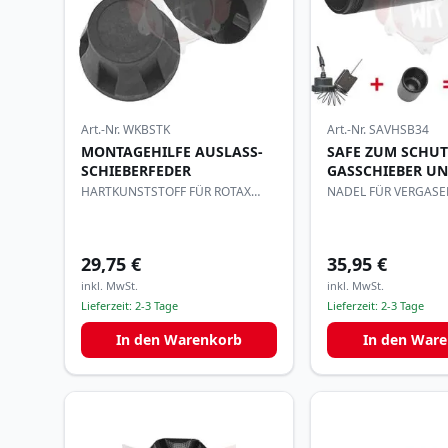
Art.-Nr.
WKBSTK
Art.-Nr.
SAVHSB34
MONTAGEHILFE AUSLASS-
SAFE ZUM SCHU
SCHIEBERFEDER
GASSCHIEBER U
HARTKUNSTSTOFF FÜR ROTAX
NADEL FÜR VERGASE
MOTOR
29,75 €
35,95 €
inkl. MwSt.
inkl. MwSt.
Lieferzeit:
2-3 Tage
Lieferzeit:
2-3 Tage
In den Warenkorb
In den War