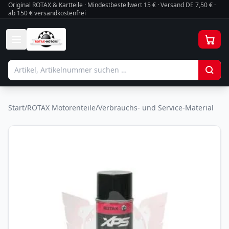
Original ROTAX & Kartteile · Mindestbestellwert
15
€ · Versand DE 7,50 € ·
ab 150 € versandkostenfrei
Start
/
ROTAX Motorenteile
/
Verbrauchs- und Service-Material