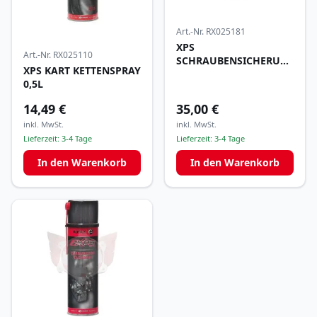
Art.-Nr.
RX025181
XPS
Art.-Nr.
RX025110
SCHRAUBENSICHERUNG
XPS KART KETTENSPRAY
ROT HOCHFEST 50ML
0,5L
14,49 €
35,00 €
inkl. MwSt.
inkl. MwSt.
Lieferzeit:
3-4 Tage
Lieferzeit:
3-4 Tage
In den Warenkorb
In den Warenkorb