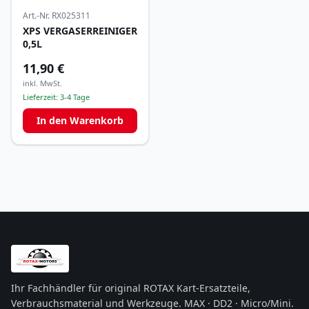
Art.-Nr.
RX025311
XPS VERGASERREINIGER
0,5L
11,90 €
inkl. MwSt.
Lieferzeit:
3-4 Tage
In den Warenkorb
Ihr Fachhändler für original ROTAX Kart-Ersatzteile,
Verbrauchsmaterial und Werkzeuge. MAX · DD2 · Micro/Mini.