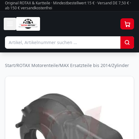
Original ROTAX & Kartteile · Mindestbestellwert
15
€ · Versand DE 7,50 € ·
ab 150 € versandkostenfrei
Start
/
ROTAX Motorenteile
/
MAX Ersatzteile bis 2014
/
Zylinder