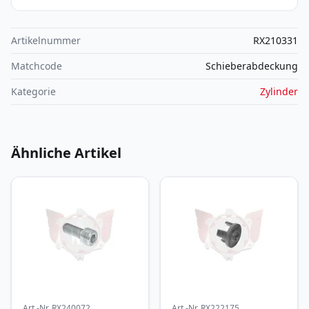
Artikelnummer
RX210331
Matchcode
Schieberabdeckung
Kategorie
Zylinder
Ähnliche Artikel
Art.-Nr.
RX240072
Art.-Nr.
RX222175