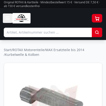
Original ROTAX & Kartteile · Mindestbestellwert
15
€ · Versand DE 7,50 € ·
ab 150 € versandkostenfrei
Start
/
ROTAX Motorenteile
/
MAX Ersatzteile bis 2014
/
Kurbelwelle & Kolben