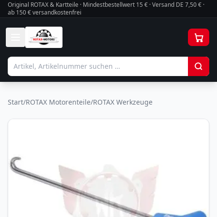
Original ROTAX & Kartteile · Mindestbestellwert
15
€ · Versand DE 7,50 € ·
ab 150 € versandkostenfrei
Start
/
ROTAX Motorenteile
/
ROTAX Werkzeuge