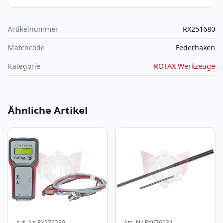
Artikelnummer
RX251680
Matchcode
Federhaken
Kategorie
ROTAX Werkzeuge
Ähnliche Artikel
Art.-Nr.
RX276230
Art.-Nr.
RX676034