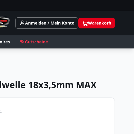
Anmelden / Mein Konto
Warenkorb
oires
🎁 Gutscheine
lwelle 18x3,5mm MAX
.