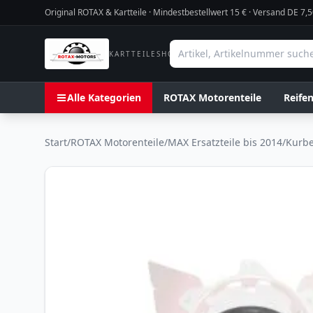
Original ROTAX & Kartteile · Mindestbestellwert
15
€ · Versand DE 7,5
KARTTEILESHOP
Alle Kategorien
ROTAX Motorenteile
Reife
Start
/
ROTAX Motorenteile
/
MAX Ersatzteile bis 2014
/
Kurbe