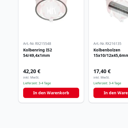
Art.-Nr.
RX215548
Art.-Nr.
RX216135
Kolbenring IS2
Kolbenbolzen
54/49,4x1mm
15x10/12x45,6m
42,20 €
17,40 €
inkl. MwSt.
inkl. MwSt.
Lieferzeit:
3-4 Tage
Lieferzeit:
3-4 Tage
In den Warenkorb
In den War