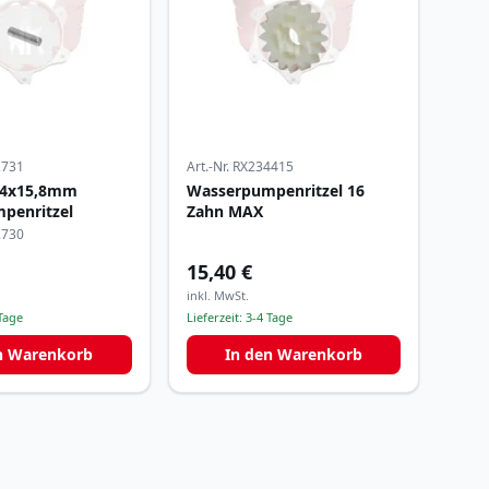
2731
Art.-Nr.
RX234415
e 4x15,8mm
Wasserpumpenritzel 16
penritzel
Zahn MAX
2730
15,40 €
inkl. MwSt.
Tage
Lieferzeit:
3-4 Tage
n Warenkorb
In den Warenkorb