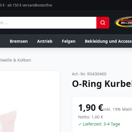
0 € · ab 150 € versandkostenfrei
n
Bremsen
Antrieb
Felgen
Bekleidung und Access
lwelle & Kolben
Art.-Nr.
RX430460
O-Ring Kurbe
1,90 €
inkl.
19
% MwSt
Netto:
1,60 €
✓ Lieferzeit:
3-4 Tage