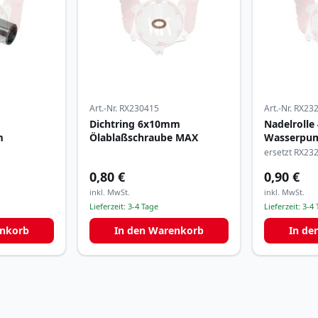
Art.-Nr.
RX230415
Art.-Nr.
RX23
Dichtring 6x10mm
Nadelroll
m
Ölablaßschraube MAX
Wasserpum
ersetzt RX23
0,80 €
0,90 €
inkl. MwSt.
inkl. MwSt.
Lieferzeit:
3-4 Tage
Lieferzeit:
3-4 
enkorb
In den Warenkorb
In de