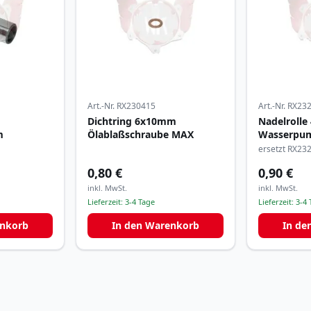
Art.-Nr.
RX230415
Art.-Nr.
RX23
Dichtring 6x10mm
Nadelroll
m
Ölablaßschraube MAX
Wasserpum
ersetzt RX23
0,80 €
0,90 €
inkl. MwSt.
inkl. MwSt.
Lieferzeit:
3-4 Tage
Lieferzeit:
3-4 
enkorb
In den Warenkorb
In de