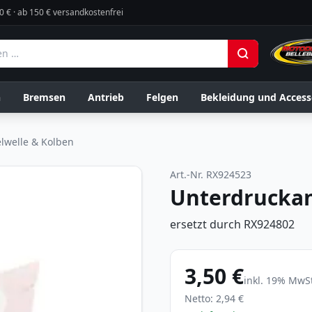
0 € · ab 150 € versandkostenfrei
n
Bremsen
Antrieb
Felgen
Bekleidung und Access
lwelle & Kolben
Art.-Nr.
RX924523
Unterdrucka
ersetzt durch RX924802
3,50 €
inkl.
19
% MwSt
Netto:
2,94 €