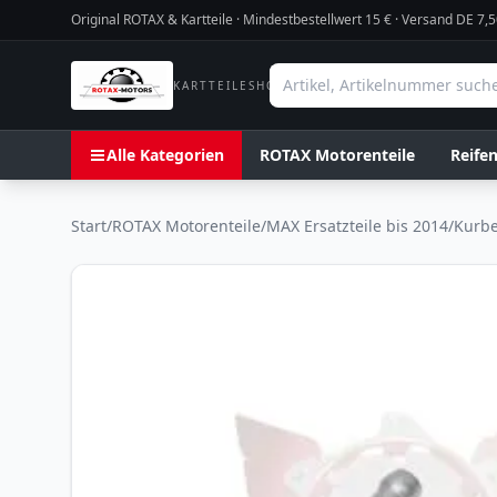
Original ROTAX & Kartteile · Mindestbestellwert
15
€ · Versand DE 7,5
KARTTEILESHOP
Alle Kategorien
ROTAX Motorenteile
Reife
Start
/
ROTAX Motorenteile
/
MAX Ersatzteile bis 2014
/
Kurbe