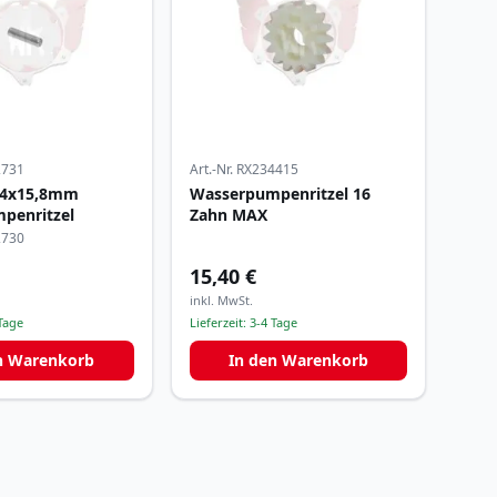
2731
Art.-Nr.
RX234415
e 4x15,8mm
Wasserpumpenritzel 16
penritzel
Zahn MAX
2730
15,40 €
inkl. MwSt.
Tage
Lieferzeit:
3-4 Tage
n Warenkorb
In den Warenkorb