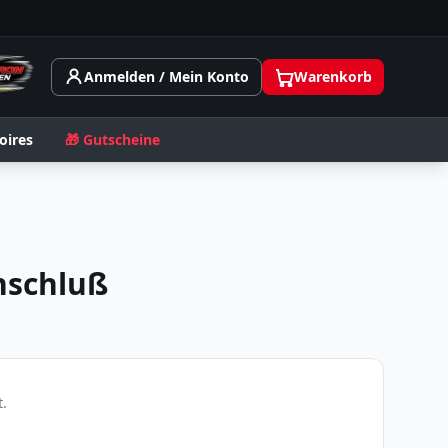
Anmelden / Mein Konto
Warenkorb
oires
🎁 Gutscheine
nschluß
.