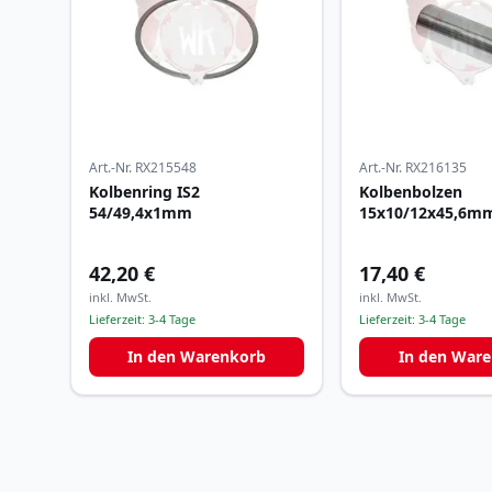
Art.-Nr.
RX215548
Art.-Nr.
RX216135
Kolbenring IS2
Kolbenbolzen
54/49,4x1mm
15x10/12x45,6m
42,20 €
17,40 €
inkl. MwSt.
inkl. MwSt.
Lieferzeit:
3-4 Tage
Lieferzeit:
3-4 Tage
In den Warenkorb
In den War