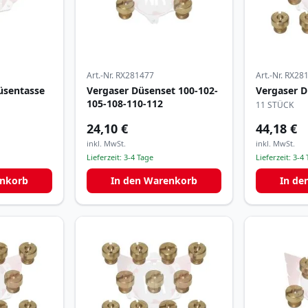
Art.-Nr.
RX281477
Art.-Nr.
RX28
üsentasse
Vergaser Düsenset 100-102-
Vergaser D
105-108-110-112
11 STÜCK
24,10 €
44,18 €
inkl. MwSt.
inkl. MwSt.
Lieferzeit:
3-4 Tage
Lieferzeit:
3-4 
enkorb
In den Warenkorb
In de