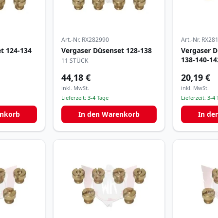
Art.-Nr.
RX282990
Art.-Nr.
RX28
t 124-134
Vergaser Düsenset 128-138
Vergaser D
138-140-14
11 STÜCK
44,18 €
20,19 €
inkl. MwSt.
inkl. MwSt.
Lieferzeit:
3-4 Tage
Lieferzeit:
3-4 
enkorb
In den Warenkorb
In de