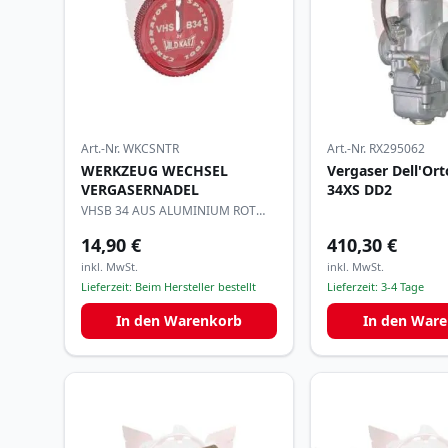
Art.-Nr.
WKCSNTR
Art.-Nr.
RX295062
WERKZEUG WECHSEL
Vergaser Dell'Or
VERGASERNADEL
34XS DD2
VHSB 34 AUS ALUMINIUM ROT
ELOXIERT
14,90 €
410,30 €
inkl. MwSt.
inkl. MwSt.
Lieferzeit:
Beim Hersteller bestellt
Lieferzeit:
3-4 Tage
In den Warenkorb
In den War