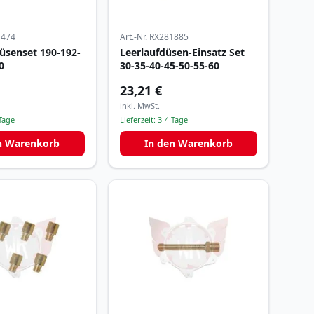
1474
Art.-Nr.
RX281885
üsenset 190-192-
Leerlaufdüsen-Einsatz Set
0
30-35-40-45-50-55-60
23,21 €
inkl. MwSt.
Tage
Lieferzeit:
3-4 Tage
n Warenkorb
In den Warenkorb