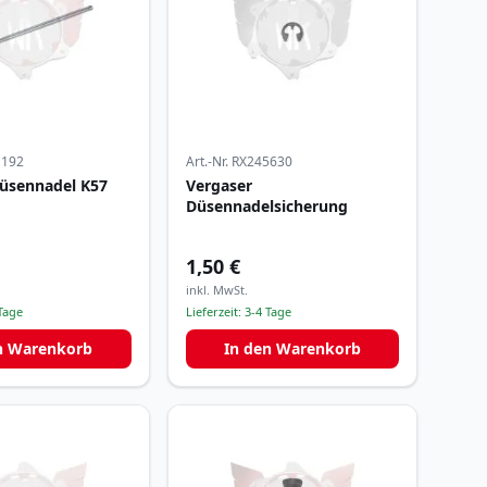
1192
Art.-Nr.
RX245630
Düsennadel K57
Vergaser
Düsennadelsicherung
1,50 €
inkl. MwSt.
Tage
Lieferzeit:
3-4 Tage
n Warenkorb
In den Warenkorb