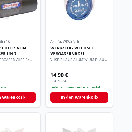
SB34K
Art.-Nr.
WKCSNTB
 SCHUTZ VON
WERKZEUG WECHSEL
BER UND
VERGASERNADEL
ERGASER VHSB 34
VHSB 34 AUS ALUMINIUM BLAU
ELOXIERT
14,90 €
inkl. MwSt.
Tage
Lieferzeit:
Beim Hersteller bestellt
n Warenkorb
In den Warenkorb