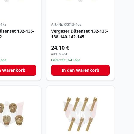
1473
Art.-Nr.
RXK13-402
üsenset 132-135-
Vergaser Düsenset 132-135-
2
138-140-142-145
24,10 €
inkl. MwSt.
Tage
Lieferzeit:
3-4 Tage
n Warenkorb
In den Warenkorb