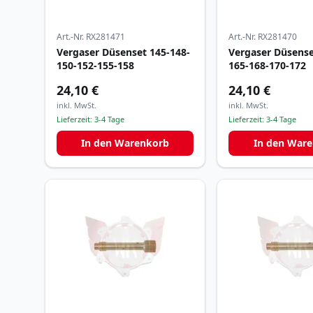
Art.-Nr.
RX281471
Art.-Nr.
RX281470
Vergaser Düsenset 145-148-
Vergaser Düsense
150-152-155-158
165-168-170-172
24,10 €
24,10 €
inkl. MwSt.
inkl. MwSt.
Lieferzeit:
3-4 Tage
Lieferzeit:
3-4 Tage
In den Warenkorb
In den War