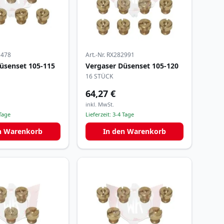
1478
Art.-Nr.
RX282991
üsenset 105-115
Vergaser Düsenset 105-120
16 STÜCK
64,27 €
inkl. MwSt.
Tage
Lieferzeit:
3-4 Tage
n Warenkorb
In den Warenkorb