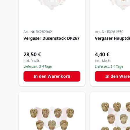
Art.-Nr.
RX262042
Art.-Nr.
RX261550
Vergaser Düsenstock DP267
Vergaser Hauptd
28,50 €
4,40 €
inkl. MwSt.
inkl. MwSt.
Lieferzeit:
3-4 Tage
Lieferzeit:
3-4 Tage
In den Warenkorb
In den War