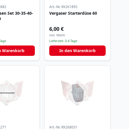
1882
Art.-Nr.
RX261895
sen Set 30-35-40-
Vergaser Starterdüse 60
0
6,00 €
inkl. MwSt.
Tage
Lieferzeit:
3-4 Tage
n Warenkorb
In den Warenkorb
9271
Art.-Nr.
RX268031