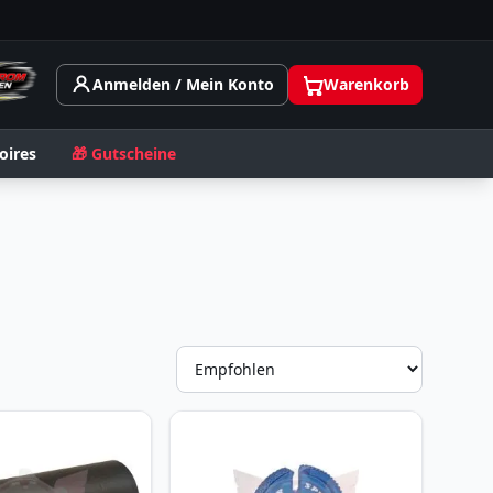
Anmelden / Mein Konto
Warenkorb
oires
🎁 Gutscheine
Sortieru