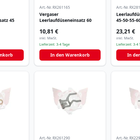
Art.-Nr.
RX261165
Art.-Nr.
RX28
Vergaser
Leerlaufdü
satz 45
Leerlaufdüseneinsatz 60
45-50-55-6
10,81 €
23,21 €
inkl. MwSt.
inkl. MwSt.
Lieferzeit:
3-4 Tage
Lieferzeit:
3-4 
enkorb
In den Warenkorb
In de
Art.-Nr.
RX261290
Art.-Nr.
RX22