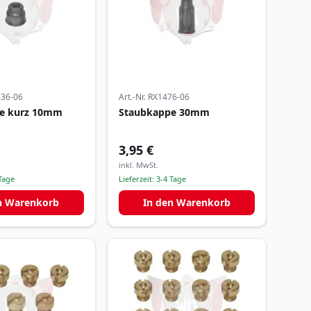
36-06
Art.-Nr.
RX1476-06
e kurz 10mm
Staubkappe 30mm
3,95 €
inkl. MwSt.
Tage
Lieferzeit:
3-4 Tage
n Warenkorb
In den Warenkorb