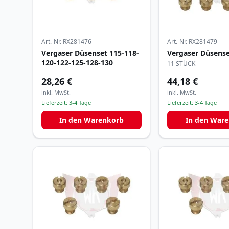
Art.-Nr.
RX281476
Art.-Nr.
RX281479
Vergaser Düsenset 115-118-
Vergaser Düsense
120-122-125-128-130
11 STÜCK
28,26 €
44,18 €
inkl. MwSt.
inkl. MwSt.
Lieferzeit:
3-4 Tage
Lieferzeit:
3-4 Tage
In den Warenkorb
In den War