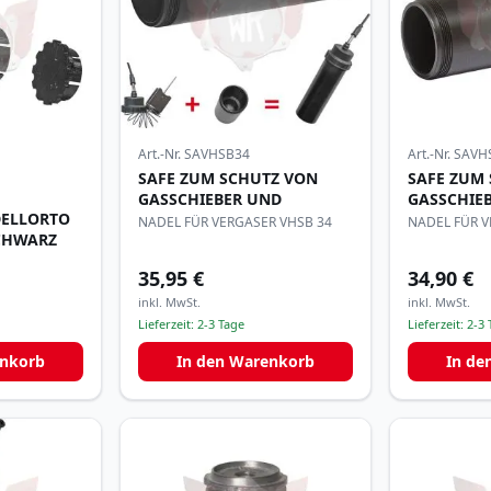
Art.-Nr.
SAVHSB34
Art.-Nr.
SAVH
SAFE ZUM SCHUTZ VON
SAFE ZUM
GASSCHIEBER UND
GASSCHIE
DELLORTO
NADEL FÜR VERGASER VHSB 34
NADEL FÜR V
SCHWARZ
AUS PVC
35,95 €
34,90 €
inkl. MwSt.
inkl. MwSt.
Lieferzeit:
2-3 Tage
Lieferzeit:
2-3 
enkorb
In den Warenkorb
In de