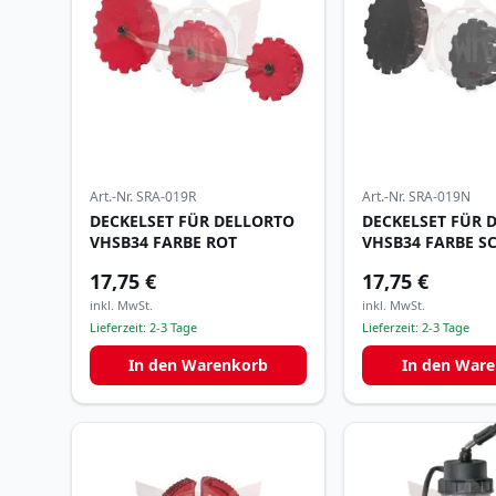
Art.-Nr.
SRA-019R
Art.-Nr.
SRA-019N
DECKELSET FÜR DELLORTO
DECKELSET FÜR 
VHSB34 FARBE ROT
VHSB34 FARBE 
17,75 €
17,75 €
inkl. MwSt.
inkl. MwSt.
Lieferzeit:
2-3 Tage
Lieferzeit:
2-3 Tage
In den Warenkorb
In den War