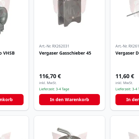
Art.-Nr.
RX262031
Art.-Nr.
RX26
to VHSB
Vergaser Gasschieber 45
Vergaser 
116,70 €
11,60 €
inkl. MwSt.
inkl. MwSt.
Lieferzeit:
3-4 Tage
Lieferzeit:
3-4 
enkorb
In den Warenkorb
In de