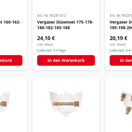
Art.-Nr.
RX281472
Art.-Nr.
RX28
t 160-162-
Vergaser Düsenset 175-178-
Vergaser D
180-182-185-188
195-198-20
24,10 €
20,19 €
inkl. MwSt.
inkl. MwSt.
Lieferzeit:
3-4 Tage
Lieferzeit:
3-4 
enkorb
In den Warenkorb
In de