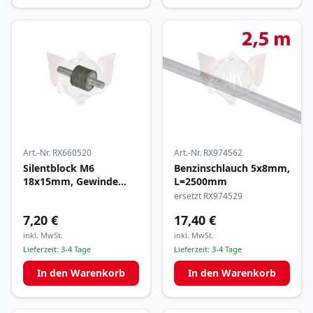
Art.-Nr.
RX660520
Art.-Nr.
RX974562
Silentblock M6
Benzinschlauch 5x8mm,
18x15mm, Gewinde
L=2500mm
12/18mm
ersetzt RX974529
7,20 €
17,40 €
inkl. MwSt.
inkl. MwSt.
Lieferzeit:
3-4 Tage
Lieferzeit:
3-4 Tage
In den Warenkorb
In den Warenkorb