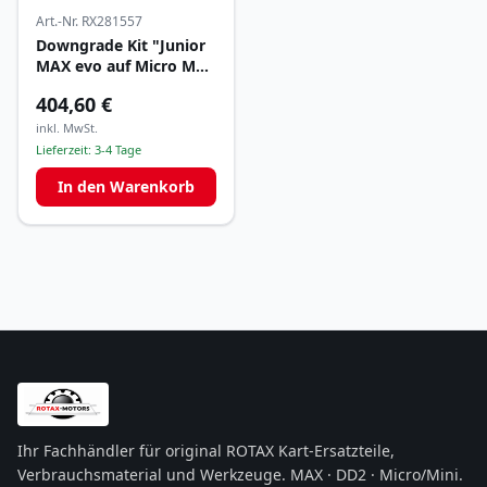
Art.-Nr.
RX281557
Downgrade Kit "Junior
MAX evo auf Micro MAX
evo"
404,60 €
inkl. MwSt.
Lieferzeit:
3-4 Tage
In den Warenkorb
Ihr Fachhändler für original ROTAX Kart-Ersatzteile,
Verbrauchsmaterial und Werkzeuge. MAX · DD2 · Micro/Mini.