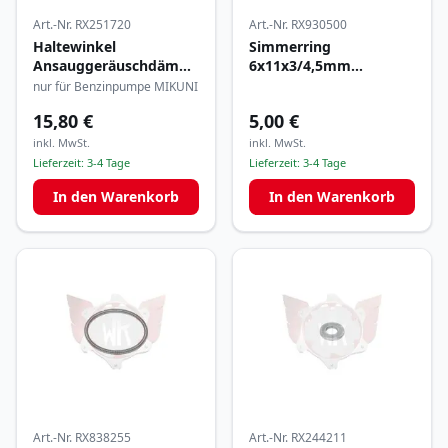
Art.-Nr.
RX251720
Art.-Nr.
RX930500
Haltewinkel
Simmerring
Ansauggeräuschdämpfer
6x11x3/4,5mm
MAX
(Schieberstange)
nur für Benzinpumpe MIKUNI
15,80 €
5,00 €
inkl. MwSt.
inkl. MwSt.
Lieferzeit:
3-4 Tage
Lieferzeit:
3-4 Tage
In den Warenkorb
In den Warenkorb
Art.-Nr.
RX838255
Art.-Nr.
RX244211