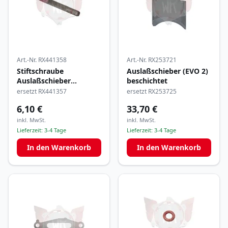
Art.-Nr.
RX441358
Art.-Nr.
RX253721
Stiftschraube
Auslaßschieber (EVO 2)
Auslaßschieber
beschichtet
M6x52,5mm
ersetzt RX441357
ersetzt RX253725
6,10 €
33,70 €
inkl. MwSt.
inkl. MwSt.
Lieferzeit:
3-4 Tage
Lieferzeit:
3-4 Tage
In den Warenkorb
In den Warenkorb