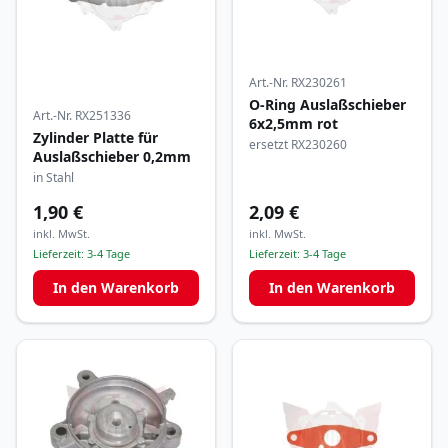
Art.-Nr.
RX230261
O-Ring Auslaßschieber
Art.-Nr.
RX251336
6x2,5mm rot
Zylinder Platte für
ersetzt RX230260
Auslaßschieber 0,2mm
in Stahl
1,90 €
2,09 €
inkl. MwSt.
inkl. MwSt.
Lieferzeit:
3-4 Tage
Lieferzeit:
3-4 Tage
In den Warenkorb
In den Warenkorb