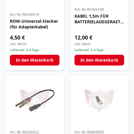
Art.-Nr.
RX365148
Art.-Nr.
RX266018
KABEL 1,5m FÜR
ROW-Universal-Stecker
BATTERIELADEGERAET
(für Adapterkabel)
110 - 230 V
4,50 €
12,00 €
inkl. MwSt.
inkl. MwSt.
Lieferzeit:
3-4 Tage
Lieferzeit:
3-4 Tage
In den Warenkorb
In den Warenkorb
Art.-Nr.
RX266022
Art.-Nr.
RX864950