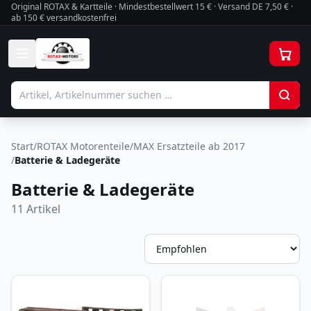
Original ROTAX & Kartteile · Mindestbestellwert
15
€ · Versand DE 7,50 € ·
ab 150 € versandkostenfrei
Start
/
ROTAX Motorenteile
/
MAX Ersatzteile ab 2017
/
Batterie & Ladegeräte
Batterie & Ladegeräte
11
Artikel
So