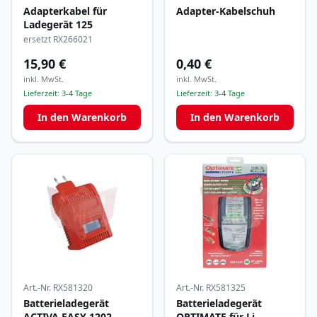
Adapterkabel für
Adapter-Kabelschuh
Ladegerät 125
ersetzt RX266021
15,90 €
0,40 €
inkl. MwSt.
inkl. MwSt.
Lieferzeit:
3-4 Tage
Lieferzeit:
3-4 Tage
In den Warenkorb
In den Warenkorb
Art.-Nr.
RX581320
Art.-Nr.
RX581325
Batterieladegerät
Batterieladegerät
ACTIVA EASY 1202
OPTIMATE für Li-