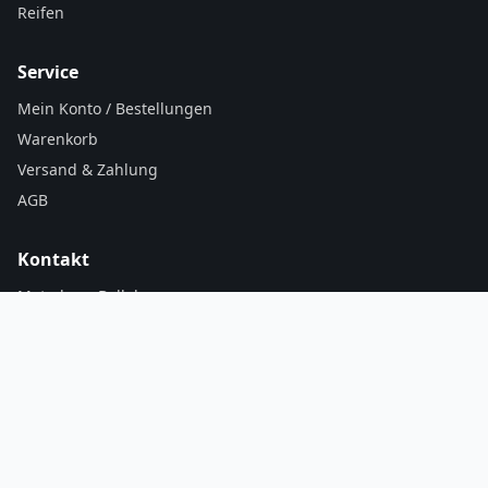
Reifen
Service
Mein Konto / Bestellungen
Warenkorb
Versand & Zahlung
AGB
Kontakt
Motodrom Belleben
Uwe Hesse & Andy Zenner GbR
06420 Könnern
0172 8782203
info@motodrom-belleben.net