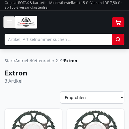
Original ROTAX & Kartteile · Mindestbestellwert
15
€ · Versand DE 7,50 € ·
ab 150 € versandkostenfrei
Start
/
Antrieb
/
Kettenräder 219
/
Extron
Extron
3
Artikel
So