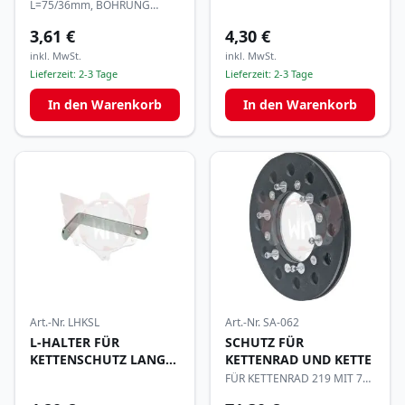
80mm
L=75/36mm, BOHRUNG
8/6mm
3,61 €
4,30 €
inkl. MwSt.
inkl. MwSt.
Lieferzeit:
2-3 Tage
Lieferzeit:
2-3 Tage
In den Warenkorb
In den Warenkorb
Art.-Nr.
LHKSL
Art.-Nr.
SA-062
L-HALTER FÜR
SCHUTZ FÜR
KETTENSCHUTZ LANG
KETTENRAD UND KETTE
120mm
FÜR KETTENRAD 219 MIT 78-
88 ZÄHNE