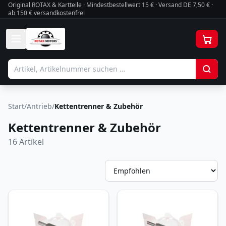
Original ROTAX & Kartteile · Mindestbestellwert
15
€ · Versand DE 7,50 € ·
ab 150 € versandkostenfrei
Start
/
Antrieb
/
Kettentrenner & Zubehör
Kettentrenner & Zubehör
16
Artikel
So