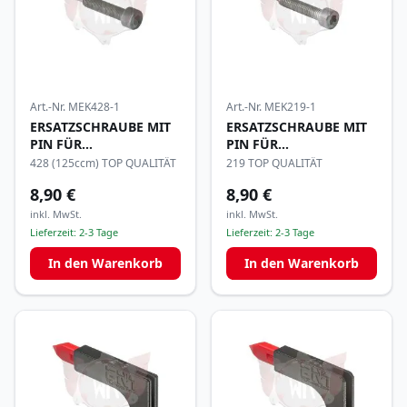
Art.-Nr.
MEK428-1
Art.-Nr.
MEK219-1
ERSATZSCHRAUBE MIT
ERSATZSCHRAUBE MIT
PIN FÜR
PIN FÜR
KETTENTRENNER
KETTENTRENNER
428 (125ccm) TOP QUALITÄT
219 TOP QUALITÄT
8,90 €
8,90 €
inkl. MwSt.
inkl. MwSt.
Lieferzeit:
2-3 Tage
Lieferzeit:
2-3 Tage
In den Warenkorb
In den Warenkorb