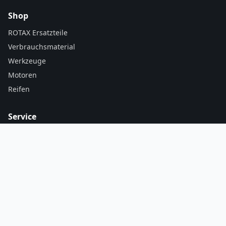
Shop
ROTAX Ersatzteile
Verbrauchsmaterial
Werkzeuge
Motoren
Reifen
Service
Mein Konto / Bestellungen
Warenkorb
Versand & Zahlung
AGB
Kontakt
Motodrom Belleben