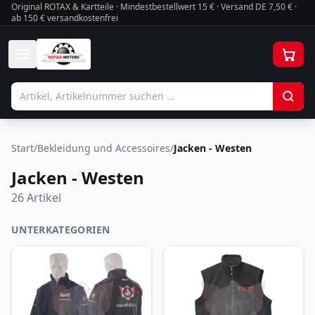
Original ROTAX & Kartteile · Mindestbestellwert
15
€ · Versand DE 7,50 € ·
ab 150 € versandkostenfrei
Start
/
Bekleidung und Accessoires
/
Jacken - Westen
Jacken - Westen
26
Artikel
UNTERKATEGORIEN