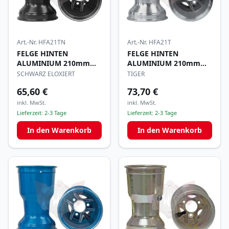
Art.-Nr.
HFA21TN
Art.-Nr.
HFA21T
FELGE HINTEN
FELGE HINTEN
ALUMINIUM 210mm
ALUMINIUM 210mm
TIGER
TIGER
SCHWARZ ELOXIERT
TIGER
65,60 €
73,70 €
inkl. MwSt.
inkl. MwSt.
Lieferzeit:
2-3 Tage
Lieferzeit:
2-3 Tage
In den Warenkorb
In den Warenkorb