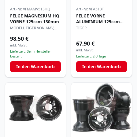
Art.-Nr.
VFMAMV513HQ
Art.-Nr.
VFA513T
FELGE MAGNESIUM HQ
FELGE VORNE
VORNE 125ccm 130mm
ALUMINIUM 125ccm
130mm
MODELL TIGER VON AMV,
TIGER
393g
98,50 €
67,90 €
inkl. MwSt.
inkl. MwSt.
Lieferzeit:
Beim Hersteller
bestellt
Lieferzeit:
2-3 Tage
In den Warenkorb
In den Warenkorb