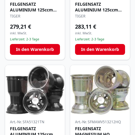
FELGENSATZ
FELGENSATZ
ALUMINIUM 125ccm
ALUMINIUM 125ccm
130/180mm
130/210mm
TIGER
TIGER
279,21 €
283,11 €
inkl. MwSt.
inkl. MwSt.
Lieferzeit:
2-3 Tage
Lieferzeit:
2-3 Tage
In den Warenkorb
In den Warenkorb
Art.-Nr.
SFA51321TN
Art.-Nr.
SFMAMV513212HQ
FELGENSATZ
FELGENSATZ
ALUMINIUM 125ccm
MAGNESIUM HQ