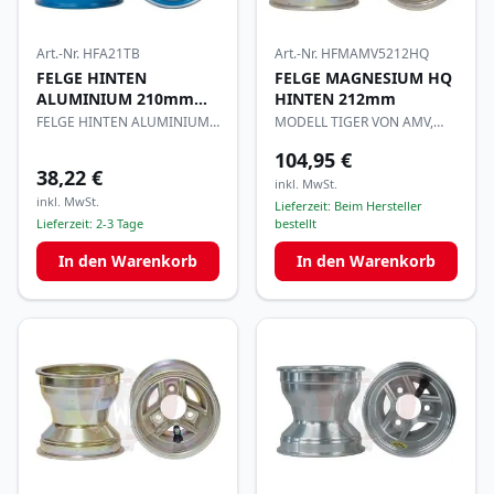
Art.-Nr.
HFA21TB
Art.-Nr.
HFMAMV5212HQ
FELGE HINTEN
FELGE MAGNESIUM HQ
ALUMINIUM 210mm
HINTEN 212mm
TIGER
FELGE HINTEN ALUMINIUM
MODELL TIGER VON AMV,
210mm TIGER
600g
104,95 €
38,22 €
inkl. MwSt.
inkl. MwSt.
Lieferzeit:
Beim Hersteller
Lieferzeit:
2-3 Tage
bestellt
In den Warenkorb
In den Warenkorb