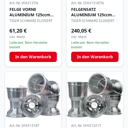
Art.-Nr.
VFA513TN
Art.-Nr.
SFA51318TN
FELGE VORNE
FELGENSATZ
ALUMINIUM 125ccm
ALUMINIUM 125ccm
130mm
130/180mm
TIGER SCHWARZ ELOXIERT
TIGER SCHWARZ ELOXIERT
61,20 €
240,05 €
inkl. MwSt.
inkl. MwSt.
Lieferzeit:
Beim Hersteller
Lieferzeit:
Beim Hersteller
bestellt
bestellt
In den Warenkorb
In den Warenkorb
Art.-Nr.
SFA51318T
Art.-Nr.
SFA51321T