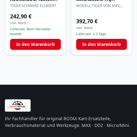
130/210mm
125ccm 130/212mm
TIGER SCHWARZ ELOXIERT
MODELL TIGER VON AMV,
1986g
242,90 €
392,70 €
inkl. MwSt.
inkl. MwSt.
Lieferzeit:
Beim Hersteller
bestellt
Lieferzeit:
2-3 Tage
In den Warenkorb
In den Warenkorb
Ihr Fachhändler für original ROTAX Kart-Ersatzteile,
Verbrauchsmaterial und Werkzeuge. MAX · DD2 · Micro/Mini.