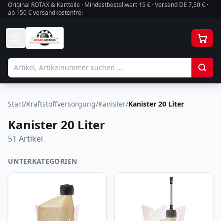
Original ROTAX & Kartteile · Mindestbestellwert
15
€ · Versand DE 7,50 € ·
ab 150 € versandkostenfrei
Start
/
Kraftstoffversorgung
/
Kanister
/
Kanister 20 Liter
Kanister 20 Liter
51
Artikel
UNTERKATEGORIEN