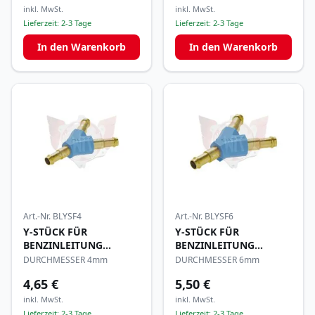
inkl. MwSt.
inkl. MwSt.
Lieferzeit:
2-3 Tage
Lieferzeit:
2-3 Tage
In den Warenkorb
In den Warenkorb
Art.-Nr.
BLYSF4
Art.-Nr.
BLYSF6
Y-STÜCK FÜR
Y-STÜCK FÜR
BENZINLEITUNG
BENZINLEITUNG
MESSING FESTO
MESSING FESTO
DURCHMESSER 4mm
DURCHMESSER 6mm
4,65 €
5,50 €
inkl. MwSt.
inkl. MwSt.
Lieferzeit:
2-3 Tage
Lieferzeit:
2-3 Tage