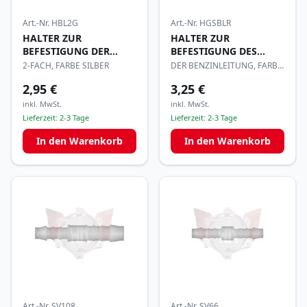
Art.-Nr.
HBL2G
Art.-Nr.
HGSBLR
HALTER ZUR
HALTER ZUR
BEFESTIGUNG DER
BEFESTIGUNG DES
BENZINLEITUNG
GASZUGES UND
2-FACH, FARBE SILBER
DER BENZINLEITUNG, FARBE
ROT
2,95 €
3,25 €
inkl. MwSt.
inkl. MwSt.
Lieferzeit:
2-3 Tage
Lieferzeit:
2-3 Tage
In den Warenkorb
In den Warenkorb
Art.-Nr.
SV108
Art.-Nr.
SV66