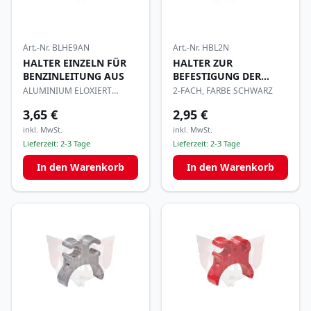
Art.-Nr.
BLHE9AN
Art.-Nr.
HBL2N
HALTER EINZELN FÜR
HALTER ZUR
BENZINLEITUNG AUS
BEFESTIGUNG DER
BENZINLEITUNG
ALUMINIUM ELOXIERT
2-FACH, FARBE SCHWARZ
FARBE SCHWARZ DN 9mm
3,65 €
2,95 €
inkl. MwSt.
inkl. MwSt.
Lieferzeit:
2-3 Tage
Lieferzeit:
2-3 Tage
In den Warenkorb
In den Warenkorb