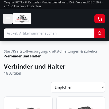
Original ROTAX & Kartteile · Mindestbestellwert
15
€ · Versand DE 7,50 € ·
ab 150 € versandkostenfrei
Start
/
Kraftstoffversorgung
/
Kraftstoffleitungen & Zubehör
/
Verbinder und Halter
Verbinder und Halter
18
Artikel
So