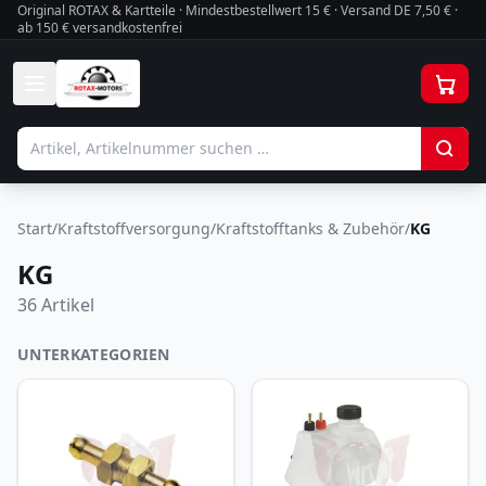
Original ROTAX & Kartteile · Mindestbestellwert
15
€ · Versand DE 7,50 € ·
ab 150 € versandkostenfrei
Start
/
Kraftstoffversorgung
/
Kraftstofftanks & Zubehör
/
KG
KG
36
Artikel
UNTERKATEGORIEN