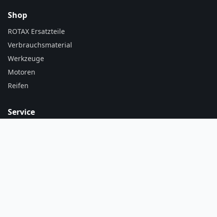
Shop
ROTAX Ersatzteile
Verbrauchsmaterial
Werkzeuge
Motoren
Reifen
Service
Mein Konto / Bestellungen
Warenkorb
Versand & Zahlung
AGB
Kontakt
Motodrom Belleben