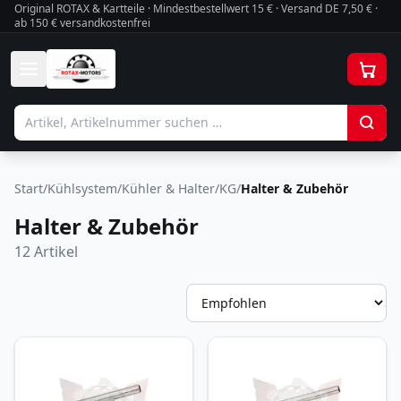
Original ROTAX & Kartteile · Mindestbestellwert
15
€ · Versand DE 7,50 € ·
ab 150 € versandkostenfrei
Start
/
Kühlsystem
/
Kühler & Halter
/
KG
/
Halter & Zubehör
Halter & Zubehör
12
Artikel
So