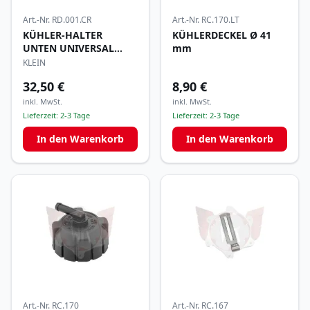
Art.-Nr.
RD.001.CR
Art.-Nr.
RC.170.LT
KÜHLER-HALTER
KÜHLERDECKEL Ø 41
UNTEN UNIVERSAL
mm
CHROM
KLEIN
32,50 €
8,90 €
inkl. MwSt.
inkl. MwSt.
Lieferzeit:
2-3 Tage
Lieferzeit:
2-3 Tage
In den Warenkorb
In den Warenkorb
Art.-Nr.
RC.170
Art.-Nr.
RC.167