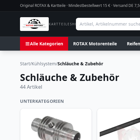
Original ROTAX & Kartteile · Mindestbestellwert
15
€ · Versand DE 7,5
KARTTEILESHOP
Alle Kategorien
ROTAX Motorenteile
Reife
Start
/
Kühlsystem
/
Schläuche & Zubehör
Schläuche & Zubehör
44
Artikel
UNTERKATEGORIEN