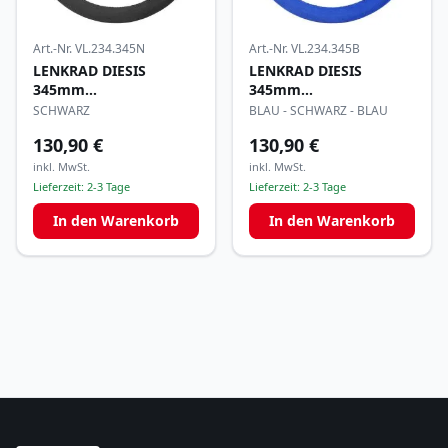
Art.-Nr.
VL.234.345N
Art.-Nr.
VL.234.345B
LENKRAD DIESIS
LENKRAD DIESIS
345mm
345mm
ALCANTARA/LEDERFYLON
ALCANTARA/LEDERFYLON
SCHWARZ
BLAU - SCHWARZ - BLAU
130,90 €
130,90 €
inkl. MwSt.
inkl. MwSt.
Lieferzeit:
2-3 Tage
Lieferzeit:
2-3 Tage
In den Warenkorb
In den Warenkorb