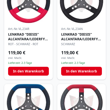
Art.-Nr.
VL.234R
Art.-Nr.
VL.234N
LENKRAD “DIESIS”
LENKRAD “DIESIS”
ALCANTARA/LEDERFYLON
ALCANTARA/LEDERFYLON
320mm
320mm
ROT - SCHWARZ - ROT
SCHWARZ
119,00 €
119,00 €
inkl. MwSt.
inkl. MwSt.
Lieferzeit:
2-3 Tage
Lieferzeit:
2-3 Tage
In den Warenkorb
In den Warenkorb