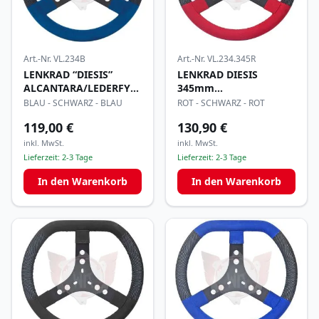
Art.-Nr.
VL.234B
Art.-Nr.
VL.234.345R
LENKRAD “DIESIS”
LENKRAD DIESIS
ALCANTARA/LEDERFYLON
345mm
320mm
ALCANTARA/LEDERFYLON
BLAU - SCHWARZ - BLAU
ROT - SCHWARZ - ROT
119,00 €
130,90 €
inkl. MwSt.
inkl. MwSt.
Lieferzeit:
2-3 Tage
Lieferzeit:
2-3 Tage
In den Warenkorb
In den Warenkorb