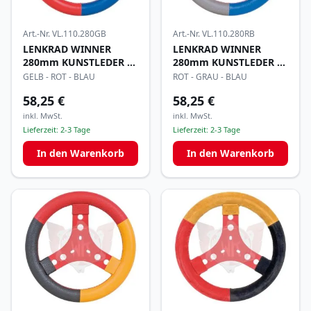
Art.-Nr.
VL.110.280GB
Art.-Nr.
VL.110.280RB
LENKRAD WINNER
LENKRAD WINNER
280mm KUNSTLEDER 3-
280mm KUNSTLEDER 3-
FARBIG
FARBIG
GELB - ROT - BLAU
ROT - GRAU - BLAU
58,25 €
58,25 €
inkl. MwSt.
inkl. MwSt.
Lieferzeit:
2-3 Tage
Lieferzeit:
2-3 Tage
In den Warenkorb
In den Warenkorb