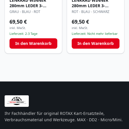
LENKRAD WINNER
LENKRAD WINNER
280mm LEDER 3-
280mm LEDER 3-
FARBIG
FARBIG
GRAU - BLAU - ROT
ROT - BLAU - SCHWARZ
69,50 €
69,50 €
inkl. MwSt.
inkl. MwSt.
Lieferzeit:
2-3 Tage
Lieferzeit:
Nicht mehr lieferbar
In den Warenkorb
In den Warenkorb
Ihr Fachhändler für original ROTAX Kart-Ersatzteile,
Verbrauchsmaterial und Werkzeuge. MAX · DD2 · Micro/Mini.