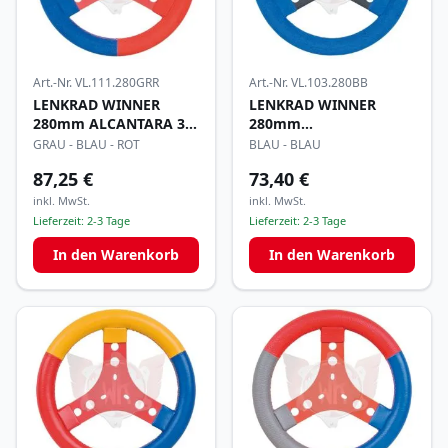
Art.-Nr.
VL.111.280GRR
Art.-Nr.
VL.103.280BB
LENKRAD WINNER
LENKRAD WINNER
280mm ALCANTARA 3-
280mm
FARBIG
ALCANTARA/LEDER
GRAU - BLAU - ROT
BLAU - BLAU
87,25 €
73,40 €
inkl. MwSt.
inkl. MwSt.
Lieferzeit:
2-3 Tage
Lieferzeit:
2-3 Tage
In den Warenkorb
In den Warenkorb