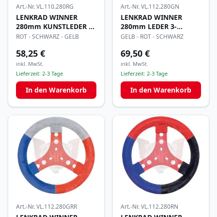
Art.-Nr.
VL.110.280RG
Art.-Nr.
VL.112.280GN
LENKRAD WINNER
LENKRAD WINNER
280mm KUNSTLEDER 3-
280mm LEDER 3-
FARBIG
FARBIG
ROT - SCHWARZ - GELB
GELB - ROT - SCHWARZ
58,25 €
69,50 €
inkl. MwSt.
inkl. MwSt.
Lieferzeit:
2-3 Tage
Lieferzeit:
2-3 Tage
In den Warenkorb
In den Warenkorb
Art.-Nr.
VL.112.280GRR
Art.-Nr.
VL.112.280RN