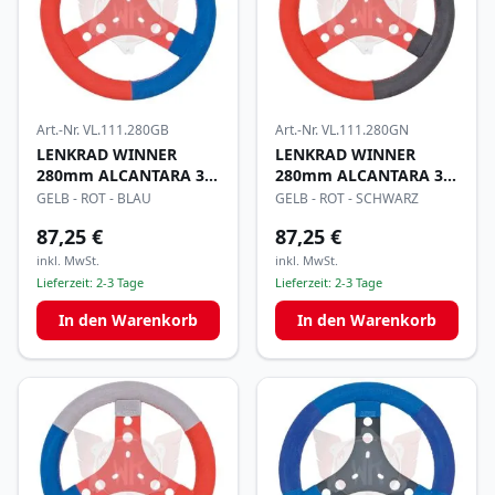
Art.-Nr.
VL.111.280GB
Art.-Nr.
VL.111.280GN
LENKRAD WINNER
LENKRAD WINNER
280mm ALCANTARA 3-
280mm ALCANTARA 3-
FARBIG
FARBIG
GELB - ROT - BLAU
GELB - ROT - SCHWARZ
87,25 €
87,25 €
inkl. MwSt.
inkl. MwSt.
Lieferzeit:
2-3 Tage
Lieferzeit:
2-3 Tage
In den Warenkorb
In den Warenkorb