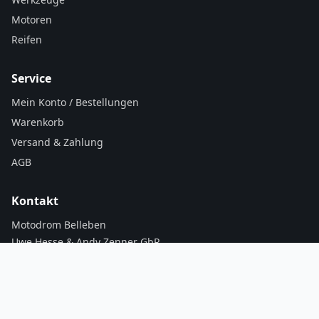
Motoren
Reifen
Service
Mein Konto / Bestellungen
Warenkorb
Versand & Zahlung
AGB
Kontakt
Motodrom Belleben
Uwe Hesse & Andy Zenner GbR
06420 Könnern
0172 8782203
info@motodrom-belleben.net