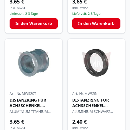
3,65 €
3,65 €
inkl. MwSt.
inkl. MwSt.
Lieferzeit:
2-3 Tage
Lieferzeit:
2-3 Tage
In den Warenkorb
In den Warenkorb
Art.-Nr.
MWS20T
Art.-Nr.
MWS5N
DISTANZRING FÜR
DISTANZRING FÜR
ACHSSCHENKEL
ACHSSCHENKEL
17x20mm
17x5mm
ALUMINIUM TITANIUM
ALUMINIUM SCHWARZ
ELOXIERT
ELOXIERT
3,65 €
2,40 €
inkl. MwSt.
inkl. MwSt.