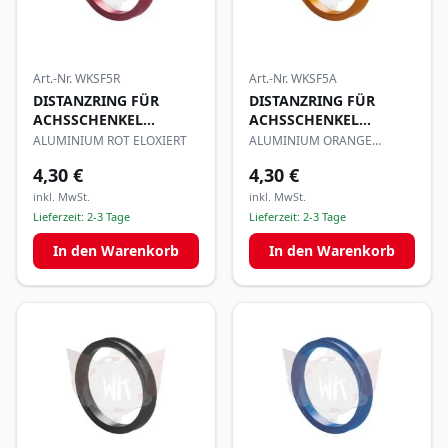
Art.-Nr.
WKSF5R
Art.-Nr.
WKSF5A
DISTANZRING FÜR
DISTANZRING FÜR
ACHSSCHENKEL
ACHSSCHENKEL
25x5mm
25x5mm
ALUMINIUM ROT ELOXIERT
ALUMINIUM ORANGE
ELOXIERT
4,30 €
4,30 €
inkl. MwSt.
inkl. MwSt.
Lieferzeit:
2-3 Tage
Lieferzeit:
2-3 Tage
In den Warenkorb
In den Warenkorb