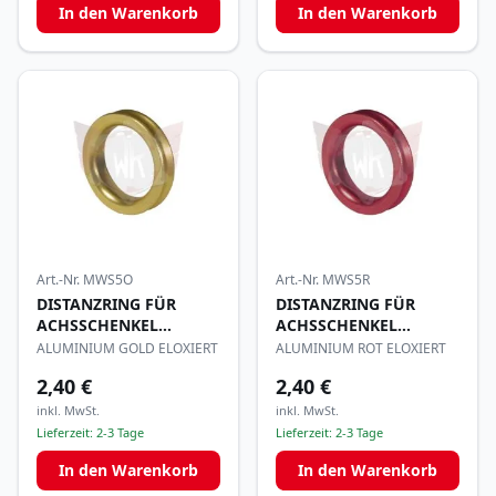
In den Warenkorb
In den Warenkorb
Art.-Nr.
MWS5O
Art.-Nr.
MWS5R
DISTANZRING FÜR
DISTANZRING FÜR
ACHSSCHENKEL
ACHSSCHENKEL
17x5mm
17x5mm
ALUMINIUM GOLD ELOXIERT
ALUMINIUM ROT ELOXIERT
2,40 €
2,40 €
inkl. MwSt.
inkl. MwSt.
Lieferzeit:
2-3 Tage
Lieferzeit:
2-3 Tage
In den Warenkorb
In den Warenkorb