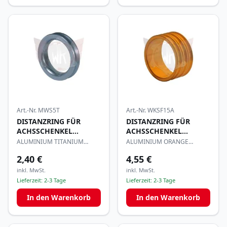
Art.-Nr.
MWS5T
Art.-Nr.
WKSF15A
DISTANZRING FÜR
DISTANZRING FÜR
ACHSSCHENKEL
ACHSSCHENKEL
17x5mm
25x15mm
ALUMINIUM TITANIUM
ALUMINIUM ORANGE
ELOXIERT
ELOXIERT
2,40 €
4,55 €
inkl. MwSt.
inkl. MwSt.
Lieferzeit:
2-3 Tage
Lieferzeit:
2-3 Tage
In den Warenkorb
In den Warenkorb