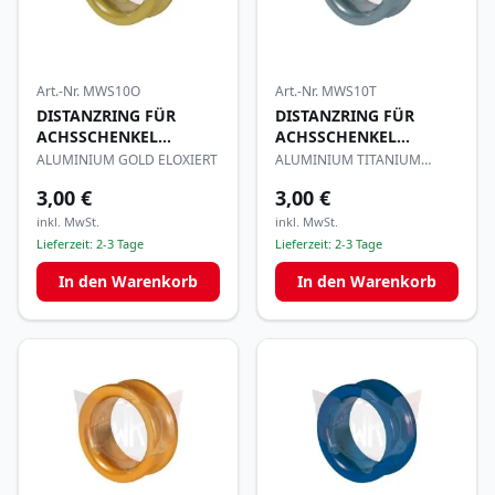
Art.-Nr.
MWS10O
Art.-Nr.
MWS10T
DISTANZRING FÜR
DISTANZRING FÜR
ACHSSCHENKEL
ACHSSCHENKEL
17x10mm
17x10mm
ALUMINIUM GOLD ELOXIERT
ALUMINIUM TITANIUM
ELOXIERT
3,00 €
3,00 €
inkl. MwSt.
inkl. MwSt.
Lieferzeit:
2-3 Tage
Lieferzeit:
2-3 Tage
In den Warenkorb
In den Warenkorb