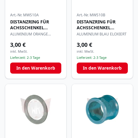
Art.-Nr.
MWS10A
Art.-Nr.
MWS10B
DISTANZRING FÜR
DISTANZRING FÜR
ACHSSCHENKEL
ACHSSCHENKEL
17x10mm
17x10mm
ALUMINIUM ORANGE
ALUMINIUM BLAU ELOXIERT
ELOXIERT
3,00 €
3,00 €
inkl. MwSt.
inkl. MwSt.
Lieferzeit:
2-3 Tage
Lieferzeit:
2-3 Tage
In den Warenkorb
In den Warenkorb