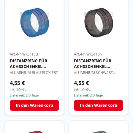
Art.-Nr.
WKSF15B
Art.-Nr.
WKSF15N
DISTANZRING FÜR
DISTANZRING FÜR
ACHSSCHENKEL
ACHSSCHENKEL
25x15mm
25x15mm
ALUMINIUM BLAU ELOXIERT
ALUMINIUM SCHWARZ
ELOXIERT
4,55 €
4,55 €
inkl. MwSt.
inkl. MwSt.
Lieferzeit:
2-3 Tage
Lieferzeit:
2-3 Tage
In den Warenkorb
In den Warenkorb