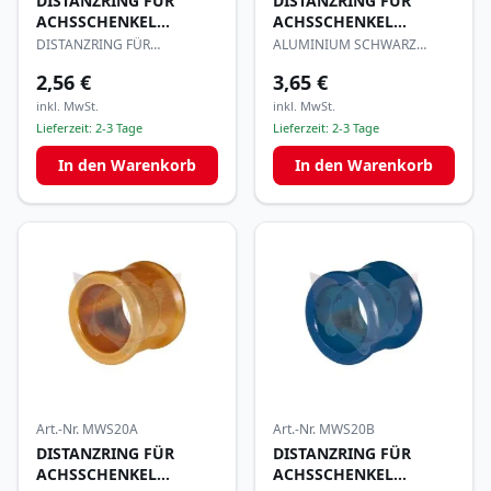
DISTANZRING FÜR
DISTANZRING FÜR
ACHSSCHENKEL
ACHSSCHENKEL
17x20mm
17x20mm
DISTANZRING FÜR
ALUMINIUM SCHWARZ
ACHSSCHENKEL 17x20mm
ELOXIERT
2,56 €
3,65 €
inkl. MwSt.
inkl. MwSt.
Lieferzeit:
2-3 Tage
Lieferzeit:
2-3 Tage
In den Warenkorb
In den Warenkorb
Art.-Nr.
MWS20A
Art.-Nr.
MWS20B
DISTANZRING FÜR
DISTANZRING FÜR
ACHSSCHENKEL
ACHSSCHENKEL