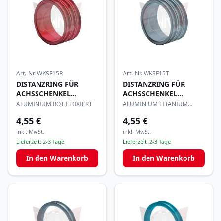
Art.-Nr.
WKSF15R
Art.-Nr.
WKSF15T
DISTANZRING FÜR
DISTANZRING FÜR
ACHSSCHENKEL
ACHSSCHENKEL
25x15mm
25x15mm
ALUMINIUM ROT ELOXIERT
ALUMINIUM TITANIUM
ELOXIERT
4,55 €
4,55 €
inkl. MwSt.
inkl. MwSt.
Lieferzeit:
2-3 Tage
Lieferzeit:
2-3 Tage
In den Warenkorb
In den Warenkorb