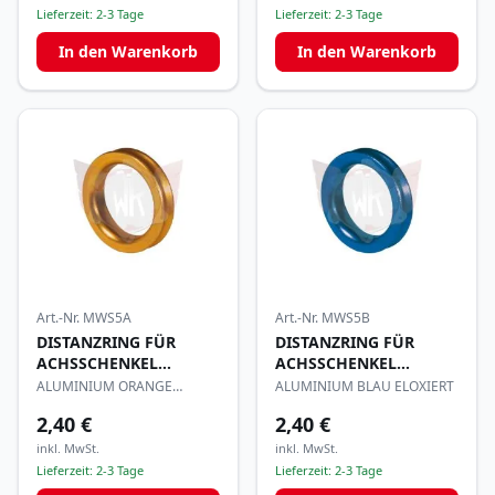
Lieferzeit:
2-3 Tage
Lieferzeit:
2-3 Tage
In den Warenkorb
In den Warenkorb
Art.-Nr.
MWS5A
Art.-Nr.
MWS5B
DISTANZRING FÜR
DISTANZRING FÜR
ACHSSCHENKEL
ACHSSCHENKEL
17x5mm
17x5mm
ALUMINIUM ORANGE
ALUMINIUM BLAU ELOXIERT
ELOXIERT
2,40 €
2,40 €
inkl. MwSt.
inkl. MwSt.
Lieferzeit:
2-3 Tage
Lieferzeit:
2-3 Tage