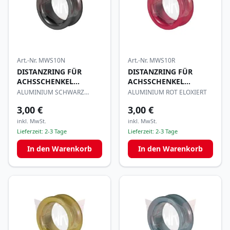
Art.-Nr.
MWS10N
Art.-Nr.
MWS10R
DISTANZRING FÜR
DISTANZRING FÜR
ACHSSCHENKEL
ACHSSCHENKEL
17x10mm
17x10mm
ALUMINIUM SCHWARZ
ALUMINIUM ROT ELOXIERT
ELOXIERT
3,00 €
3,00 €
inkl. MwSt.
inkl. MwSt.
Lieferzeit:
2-3 Tage
Lieferzeit:
2-3 Tage
In den Warenkorb
In den Warenkorb