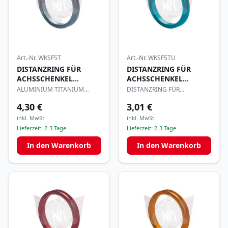
Art.-Nr.
WKSF5TU
Art.-Nr.
WKSF5T
DISTANZRING FÜR
DISTANZRING FÜR
ACHSSCHENKEL
ACHSSCHENKEL
25x5mm
25x5mm
DISTANZRING FÜR
ALUMINIUM TITANIUM
ACHSSCHENKEL 25x5mm
ELOXIERT
4,30 €
3,01 €
inkl. MwSt.
inkl. MwSt.
Lieferzeit:
2-3 Tage
Lieferzeit:
2-3 Tage
In den Warenkorb
In den Warenkorb