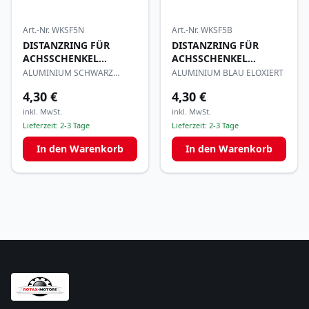
Art.-Nr.
WKSF5N
Art.-Nr.
WKSF5B
DISTANZRING FÜR
DISTANZRING FÜR
ACHSSCHENKEL
ACHSSCHENKEL
25x5mm
25x5mm
ALUMINIUM SCHWARZ
ALUMINIUM BLAU ELOXIERT
ELOXIERT
4,30 €
4,30 €
inkl. MwSt.
inkl. MwSt.
Lieferzeit:
2-3 Tage
Lieferzeit:
2-3 Tage
In den Warenkorb
In den Warenkorb