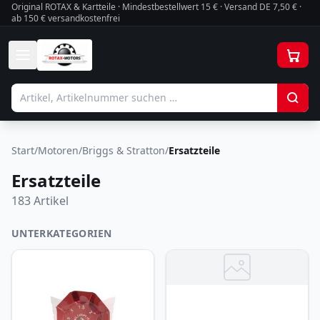
Original ROTAX & Kartteile · Mindestbestellwert
15
€ · Versand DE 7,50 € ·
ab 150 € versandkostenfrei
Start
/
Motoren
/
Briggs & Stratton
/
Ersatzteile
Ersatzteile
183
Artikel
UNTERKATEGORIEN