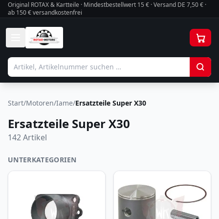
Original ROTAX & Kartteile · Mindestbestellwert
15
€ · Versand DE 7,50 € ·
ab 150 € versandkostenfrei
Start
/
Motoren
/
Iame
/
Ersatzteile Super X30
Ersatzteile Super X30
142
Artikel
UNTERKATEGORIEN