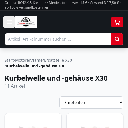
Original ROTAX & Kartteile · Mindestbestellwert
15
€ · Versand DE 7,50 € ·
ab 150 € versandkostenfrei
Start
/
Motoren
/
Iame
/
Ersatzteile X30
/
Kurbelwelle und -gehäuse X30
Kurbelwelle und -gehäuse X30
11
Artikel
So