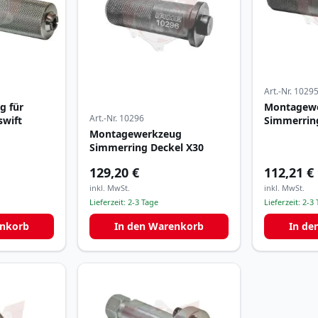
Art.-Nr.
1029
g für
Montagew
Art.-Nr.
10296
swift
Simmerrin
Montagewerkzeug
Simmerring Deckel X30
129,20 €
112,21 €
inkl. MwSt.
inkl. MwSt.
Lieferzeit:
2-3 Tage
Lieferzeit:
2-3 
enkorb
In den Warenkorb
In de