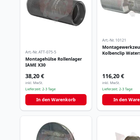
Art.-Nr.
10121
Montagewerkzeu
Art.-Nr.
ATT-075-5
Kolbenclip Water
Montagehülse Rollenlager
IAME X30
38,20 €
116,20 €
inkl. MwSt.
inkl. MwSt.
Lieferzeit:
2-3 Tage
Lieferzeit:
2-3 Tage
In den Warenkorb
In den War