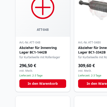
ATT-048
Art.-Nr.
ATT-048
Art.-Nr.
ATT-048X
Abzieher für Innenring
Abzieher für Inn
Lager BC1-1442B
Lager BC1-3342B
für Kurbelwelle mit Rollenlager
für Kurbelwelle mit R
296,50 €
309,60 €
inkl. MwSt.
inkl. MwSt.
Lieferzeit:
2-3 Tage
Lieferzeit:
2-3 Tage
In den Warenkorb
In den War