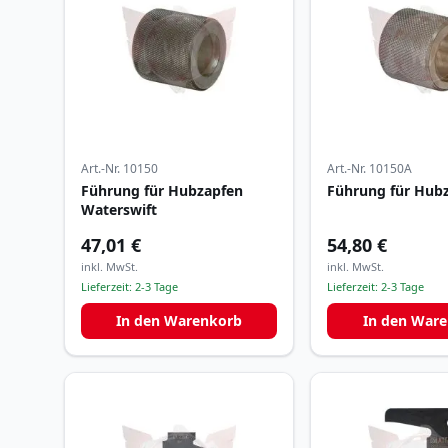
Art.-Nr.
10150
Art.-Nr.
10150A
Führung für Hubzapfen
Führung für Hub
Waterswift
47,01 €
54,80 €
inkl. MwSt.
inkl. MwSt.
Lieferzeit:
2-3 Tage
Lieferzeit:
2-3 Tage
In den Warenkorb
In den War