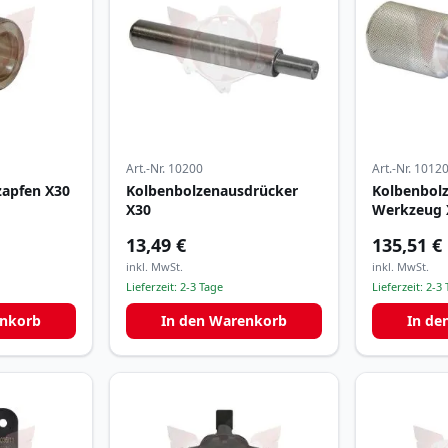
Art.-Nr.
10200
Art.-Nr.
1012
zapfen X30
Kolbenbolzenausdrücker
Kolbenbolz
X30
Werkzeug 
13,49 €
135,51 €
inkl. MwSt.
inkl. MwSt.
Lieferzeit:
2-3 Tage
Lieferzeit:
2-3 
enkorb
In den Warenkorb
In de