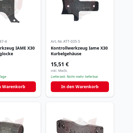
47-4
Art.-Nr.
ATT-035-5
erkzeug IAME X30
Kontrollwerkzeug Iame X30
glocke
Kurbelgehäuse
15,51 €
inkl. MwSt.
Tage
Lieferzeit:
Nicht mehr lieferbar
n Warenkorb
In den Warenkorb