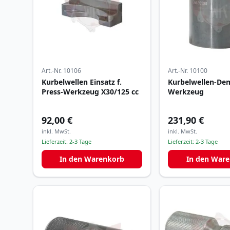
Art.-Nr.
10106
Art.-Nr.
10100
Kurbelwellen Einsatz f.
Kurbelwellen-De
Press-Werkzeug X30/125 cc
Werkzeug
92,00 €
231,90 €
inkl. MwSt.
inkl. MwSt.
Lieferzeit:
2-3 Tage
Lieferzeit:
2-3 Tage
In den Warenkorb
In den War