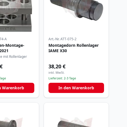
74-A
Art.-Nr.
ATT-075-2
len-Montage-
Montagedorn Rollenlager
2021
IAME X30
le mit Rollenlager
 €
38,20 €
inkl. MwSt.
Tage
Lieferzeit:
2-3 Tage
n Warenkorb
In den Warenkorb