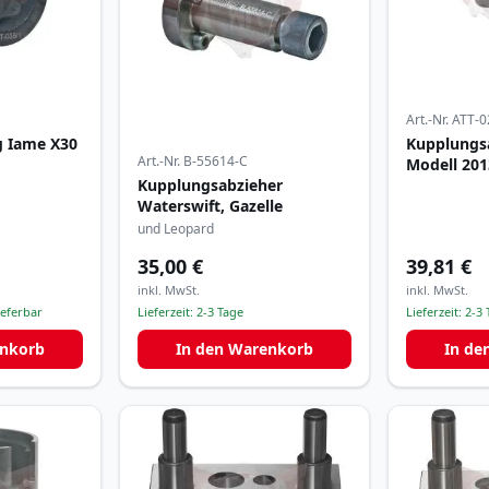
Art.-Nr.
ATT-0
g Iame X30
Kupplungs
Art.-Nr.
B-55614-C
Modell 201
Kupplungsabzieher
Waterswift, Gazelle
und Leopard
35,00 €
39,81 €
inkl. MwSt.
inkl. MwSt.
ieferbar
Lieferzeit:
2-3 Tage
Lieferzeit:
2-3 
enkorb
In den Warenkorb
In de