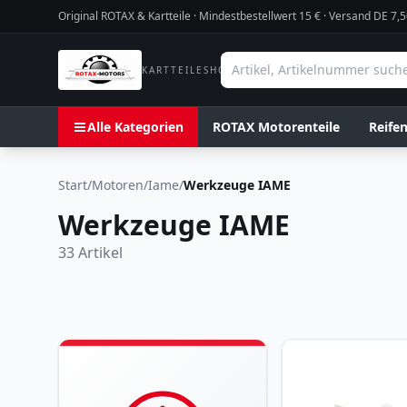
Original ROTAX & Kartteile · Mindestbestellwert
15
€ · Versand DE 7,5
KARTTEILESHOP
Alle Kategorien
ROTAX Motorenteile
Reife
Start
/
Motoren
/
Iame
/
Werkzeuge IAME
Werkzeuge IAME
33
Artikel