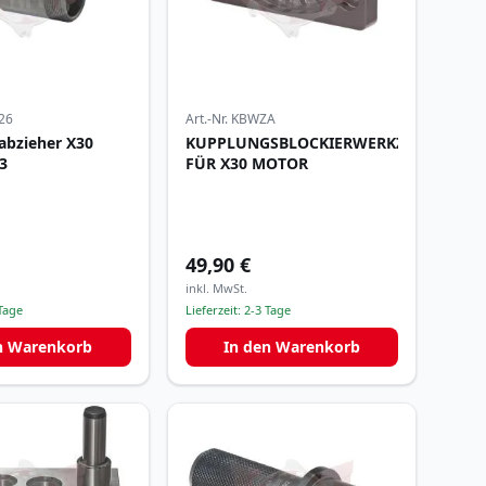
26
Art.-Nr.
KBWZA
abzieher X30
KUPPLUNGSBLOCKIERWERKZEUG
3
FÜR X30 MOTOR
49,90 €
inkl. MwSt.
Tage
Lieferzeit:
2-3 Tage
n Warenkorb
In den Warenkorb