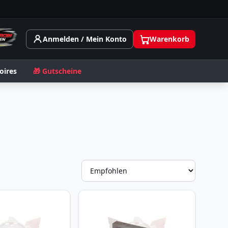
Anmelden / Mein Konto
Warenkorb
oires
🎁 Gutscheine
Sortieru