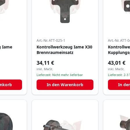
Art.-Nr.
ATT-025-1
Art.-Nr.
ATT-0
g Iame
Kontrollwerkzeug Iame X30
Kontrollw
Brennraumeinsatz
Kupplungs
34,11 €
43,01 €
inkl. MwSt.
inkl. MwSt.
Lieferzeit:
Nicht mehr lieferbar
Lieferzeit:
2-3 
enkorb
In den Warenkorb
In de