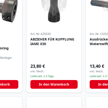
Art.-Nr.
AZKX30
Art.-Nr.
1020
ABZIEHER FÜR KUPPLUNG
Ausdrücke
IAME X30
Waterswif
enring
ollenlager
23,80 €
13,40 €
inkl. MwSt.
inkl. MwSt.
Lieferzeit:
2-3 Tage
Lieferzeit:
2-3 
enkorb
In den Warenkorb
In de