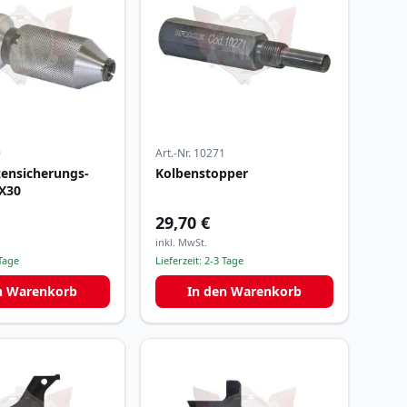
0
Art.-Nr.
10271
ensicherungs-
Kolbenstopper
X30
29,70 €
inkl. MwSt.
Tage
Lieferzeit:
2-3 Tage
n Warenkorb
In den Warenkorb