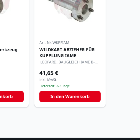
Art.-Nr.
WKEFIAM
werkzeug
WILDKART ABZIEHER FÜR
KUPPLUNG IAME
LEOPARD, BAUGLEICH IAME B-
55614-C
41,65 €
inkl. MwSt.
Lieferzeit:
2-3 Tage
enkorb
In den Warenkorb