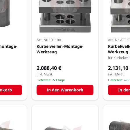
Art.-Nr.
10110A
Art.-Nr.
ATT-0
montage-
Kurbelwellen-Montage-
Kurbelwel
Werkzeug
Werkzeug 
für Kurbelwel
2.088,40 €
2.131,10
inkl. MwSt.
inkl. MwSt.
Lieferzeit:
2-3 Tage
Lieferzeit:
2-3 
enkorb
In den Warenkorb
In de