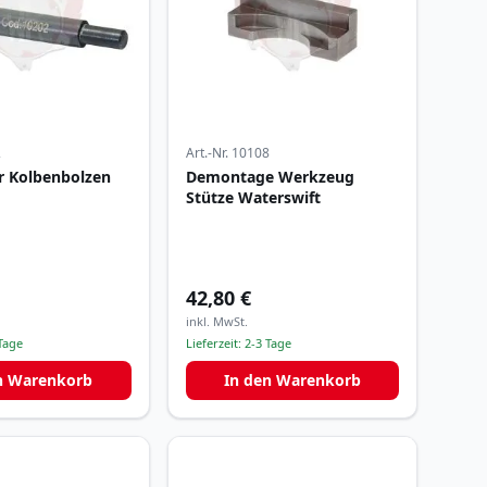
2
Art.-Nr.
10108
r Kolbenbolzen
Demontage Werkzeug
t
Stütze Waterswift
42,80 €
inkl. MwSt.
Tage
Lieferzeit:
2-3 Tage
n Warenkorb
In den Warenkorb