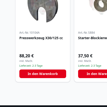
Art.-Nr.
10104A
Art.-Nr.
S884
Presswerkzeug X30/125 cc
Starter-Blockier
88,20 €
37,50 €
inkl. MwSt.
inkl. MwSt.
Lieferzeit:
2-3 Tage
Lieferzeit:
2-3 Tage
In den Warenkorb
In den War