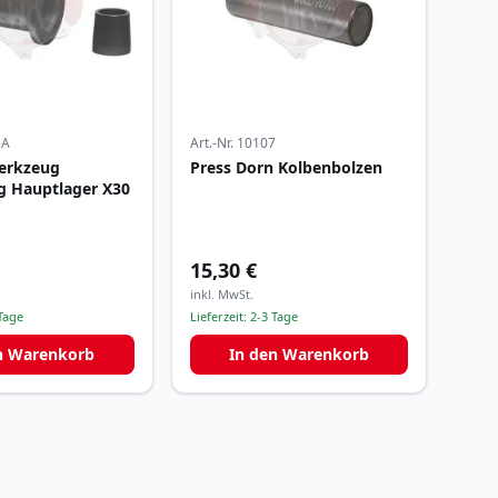
5A
Art.-Nr.
10107
erkzeug
Press Dorn Kolbenbolzen
g Hauptlager X30
15,30 €
inkl. MwSt.
Tage
Lieferzeit:
2-3 Tage
n Warenkorb
In den Warenkorb