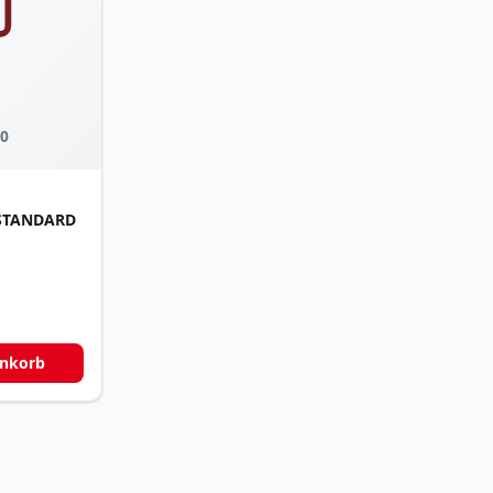
0
 STANDARD
enkorb