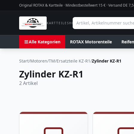
Original ROTAX & Kartteile · Mindestbestellwert
15
€ · Versand DE 7,5
KARTTEILESHOP
Alle Kategorien
ROTAX Motorenteile
Reife
Start
/
Motoren
/
TM
/
Ersatzteile KZ-R1
/
Zylinder KZ-R1
Zylinder KZ-R1
2
Artikel