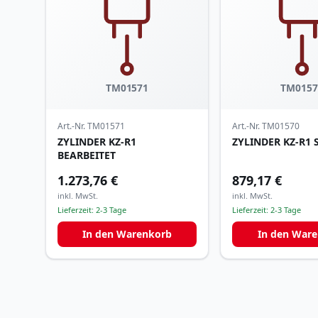
TM01571
TM0157
Art.-Nr.
TM01571
Art.-Nr.
TM01570
ZYLINDER KZ-R1
ZYLINDER KZ-R1
BEARBEITET
1.273,76 €
879,17 €
inkl. MwSt.
inkl. MwSt.
Lieferzeit:
2-3 Tage
Lieferzeit:
2-3 Tage
In den Warenkorb
In den War