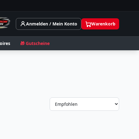
Anmelden / Mein Konto
Warenkorb
oires
🎁 Gutscheine
Sortieru