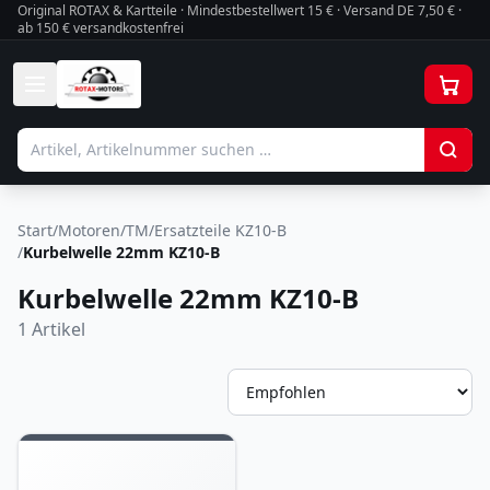
Original ROTAX & Kartteile · Mindestbestellwert
15
€ · Versand DE 7,50 € ·
ab 150 € versandkostenfrei
Start
/
Motoren
/
TM
/
Ersatzteile KZ10-B
/
Kurbelwelle 22mm KZ10-B
Kurbelwelle 22mm KZ10-B
1
Artikel
So