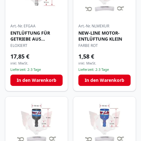
Art.-Nr.
EFGAA
Art.-Nr.
NLMEKUR
ENTLÜFTUNG FÜR
NEW-LINE MOTOR-
GETRIEBE AUS
ENTLÜFTUNG KLEIN
ALUMINIUM
ELOXIERT
FARBE ROT
17,85 €
1,58 €
inkl. MwSt.
inkl. MwSt.
Lieferzeit:
2-3 Tage
Lieferzeit:
2-3 Tage
In den Warenkorb
In den Warenkorb