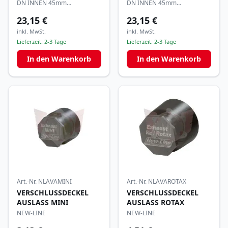
FÜR AUSPUFFFLANSCH
FÜR AUSPUFFFLANSCH
DN INNEN 45mm
DN INNEN 45mm
ALUMINIUM ROT ELOXIERT
ALUMINIUM BLAU ELOXIERT
23,15 €
23,15 €
inkl. MwSt.
inkl. MwSt.
Lieferzeit:
2-3 Tage
Lieferzeit:
2-3 Tage
In den Warenkorb
In den Warenkorb
Art.-Nr.
NLAVAMINI
Art.-Nr.
NLAVAROTAX
VERSCHLUSSDECKEL
VERSCHLUSSDECKEL
AUSLASS MINI
AUSLASS ROTAX
NEW-LINE
NEW-LINE