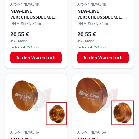
Art.-Nr.
NLVA34R
Art.-Nr.
NLVA34B
NEW-LINE
NEW-LINE
VERSCHLUSSDECKEL
VERSCHLUSSDECKEL
FÜR ANSAUGGUMMI
FÜR ANSAUGGUMMI
DN AUSSEN 34mm
DN AUSSEN 34mm
ALUMINIUM ROT ELOXIERT
ALUMINIUM BLAU ELOXIERT
20,55 €
20,55 €
inkl. MwSt.
inkl. MwSt.
Lieferzeit:
2-3 Tage
Lieferzeit:
2-3 Tage
In den Warenkorb
In den Warenkorb
Art.-Nr.
NLVA34A
Art.-Nr.
NLVA45A