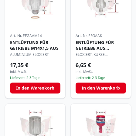
Art.-Nr.
EFGAAM14
Art.-Nr.
EFGAAK
ENTLÜFTUNG FÜR
ENTLÜFTUNG FÜR
GETRIEBE M14X1,5 AUS
GETRIEBE AUS
ALUMINIUM
ALUMINIUM ELOXIERT
ELOXIERT, KURZE
AUSFÜHRUNG
17,35 €
6,65 €
inkl. MwSt.
inkl. MwSt.
Lieferzeit:
2-3 Tage
Lieferzeit:
2-3 Tage
In den Warenkorb
In den Warenkorb