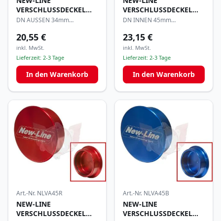
NEW-LINE
NEW-LINE
VERSCHLUSSDECKEL
VERSCHLUSSDECKEL
FÜR ANSAUGGUMMI
FÜR AUSPUFFFLANSCH
DN AUSSEN 34mm
DN INNEN 45mm
ALUMINIUM ORANGE
ALUMINIUM ORANGE
20,55 €
23,15 €
ELOXIERT
ELOXIERT
inkl. MwSt.
inkl. MwSt.
Lieferzeit:
2-3 Tage
Lieferzeit:
2-3 Tage
In den Warenkorb
In den Warenkorb
Art.-Nr.
NLVA45R
Art.-Nr.
NLVA45B
NEW-LINE
NEW-LINE
VERSCHLUSSDECKEL
VERSCHLUSSDECKEL