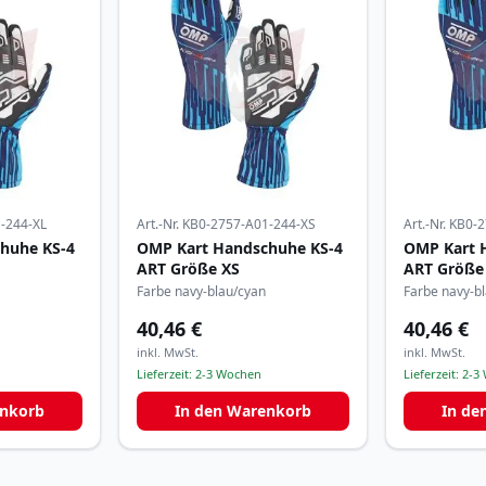
-244-XL
Art.-Nr.
KB0-2757-A01-244-XS
Art.-Nr.
KB0-2
huhe KS-4
OMP Kart Handschuhe KS-4
OMP Kart 
ART Größe XS
ART Größe
Farbe navy-blau/cyan
Farbe navy-b
40,46 €
40,46 €
inkl. MwSt.
inkl. MwSt.
Lieferzeit:
2-3 Wochen
Lieferzeit:
2-3
enkorb
In den Warenkorb
In de