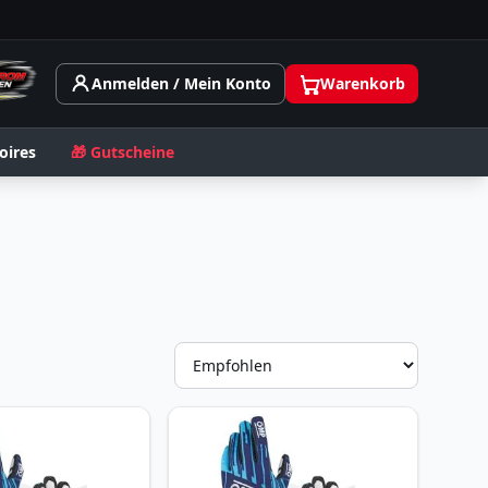
Anmelden / Mein Konto
Warenkorb
oires
🎁 Gutscheine
Sortieru