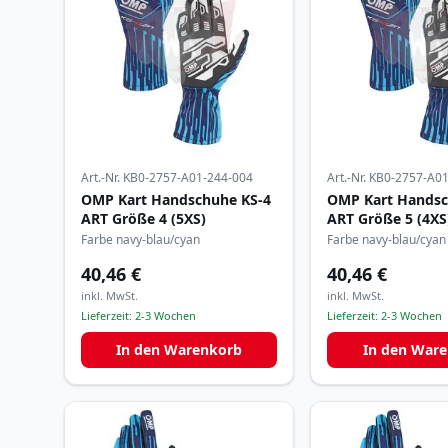
Art.-Nr.
KB0-2757-A01-244-004
Art.-Nr.
KB0-2757-A01
OMP Kart Handschuhe KS-4
OMP Kart Handsc
ART Größe 4 (5XS)
ART Größe 5 (4XS
Farbe navy-blau/cyan
Farbe navy-blau/cyan
40,46 €
40,46 €
inkl. MwSt.
inkl. MwSt.
Lieferzeit:
2-3 Wochen
Lieferzeit:
2-3 Wochen
In den Warenkorb
In den War