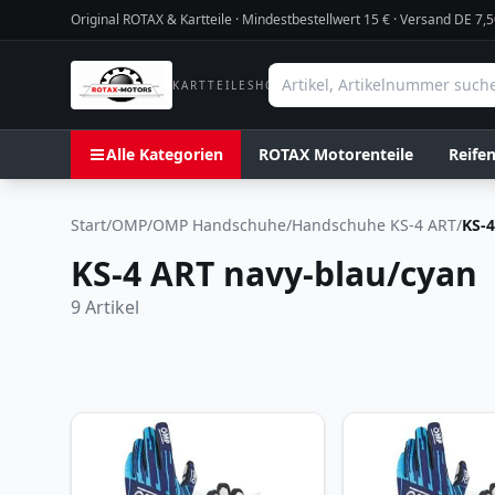
Original ROTAX & Kartteile · Mindestbestellwert
15
€ · Versand DE 7,5
KARTTEILESHOP
Alle Kategorien
ROTAX Motorenteile
Reife
Start
/
OMP
/
OMP Handschuhe
/
Handschuhe KS-4 ART
/
KS-4
KS-4 ART navy-blau/cyan
9
Artikel