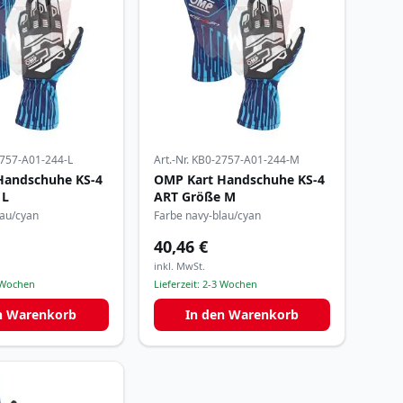
757-A01-244-L
Art.-Nr.
KB0-2757-A01-244-M
Handschuhe KS-4
OMP Kart Handschuhe KS-4
 L
ART Größe M
lau/cyan
Farbe navy-blau/cyan
40,46 €
inkl. MwSt.
 Wochen
Lieferzeit:
2-3 Wochen
n Warenkorb
In den Warenkorb