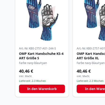
Art.-Nr.
KB0-2757-A01-244-S
Art.-Nr.
KB0-2757-A01
OMP Kart Handschuhe KS-4
OMP Kart Handsc
ART Größe S
ART Größe XL
Farbe navy-blau/cyan
Farbe navy-blau/cyan
40,46 €
40,46 €
inkl. MwSt.
inkl. MwSt.
Lieferzeit:
2-3 Wochen
Lieferzeit:
2-3 Wochen
In den Warenkorb
In den War