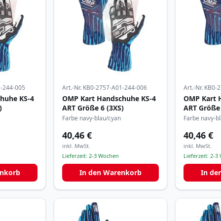
-244-005
Art.-Nr.
KB0-2757-A01-244-006
Art.-Nr.
KB0-2
huhe KS-4
OMP Kart Handschuhe KS-4
OMP Kart 
)
ART Größe 6 (3XS)
ART Größe
Farbe navy-blau/cyan
Farbe navy-b
40,46 €
40,46 €
inkl. MwSt.
inkl. MwSt.
Lieferzeit:
2-3 Wochen
Lieferzeit:
2-3
enkorb
In den Warenkorb
In de