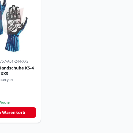
757-A01-244-XXS
Handschuhe KS-4
 XXS
lau/cyan
 Wochen
n Warenkorb