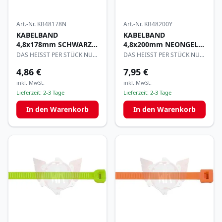
Art.-Nr.
KB48178N
Art.-Nr.
KB48200Y
KABELBAND
KABELBAND
4,8x178mm SCHWARZ
4,8x200mm NEONGELB
per100
per100
DAS HEISST PER STÜCK NUR
DAS HEISST PER STÜCK NUR
0,048€
0,08€
4,86 €
7,95 €
inkl. MwSt.
inkl. MwSt.
Lieferzeit:
2-3 Tage
Lieferzeit:
2-3 Tage
In den Warenkorb
In den Warenkorb