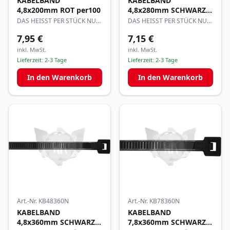
KABELBAND
KABELBAND
4,8x200mm ROT per100
4,8x280mm SCHWARZ
per100
DAS HEISST PER STÜCK NUR
DAS HEISST PER STÜCK NUR
0,08€
0,072€
7,95 €
7,15 €
inkl. MwSt.
inkl. MwSt.
Lieferzeit:
2-3 Tage
Lieferzeit:
2-3 Tage
In den Warenkorb
In den Warenkorb
Art.-Nr.
KB48360N
Art.-Nr.
KB78360N
KABELBAND
KABELBAND
4,8x360mm SCHWARZ
7,8x360mm SCHWARZ