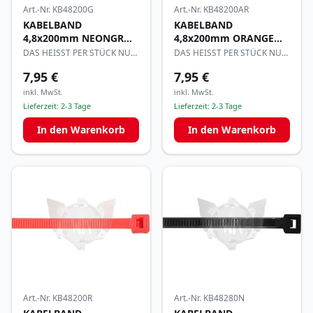
Art.-Nr.
KB48200G
Art.-Nr.
KB48200AR
KABELBAND
KABELBAND
4,8x200mm NEONGRÜN
4,8x200mm ORANGE
per100
per100
DAS HEISST PER STÜCK NUR
DAS HEISST PER STÜCK NUR
0,08€
0,08€
7,95 €
7,95 €
inkl. MwSt.
inkl. MwSt.
Lieferzeit:
2-3 Tage
Lieferzeit:
2-3 Tage
In den Warenkorb
In den Warenkorb
Art.-Nr.
KB48200R
Art.-Nr.
KB48280N