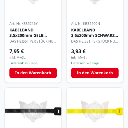
Art.-Nr.
KB35216Y
Art.-Nr.
KB35200N
KABELBAND
KABELBAND
3,5x200mm GELB
3,6x200mm SCHWARZ
per100
per100
DAS HEISST PER STÜCK NUR
DAS HEISST PER STÜCK NUR
0,08€
0,039€
7,95 €
3,93 €
inkl. MwSt.
inkl. MwSt.
Lieferzeit:
2-3 Tage
Lieferzeit:
2-3 Tage
In den Warenkorb
In den Warenkorb