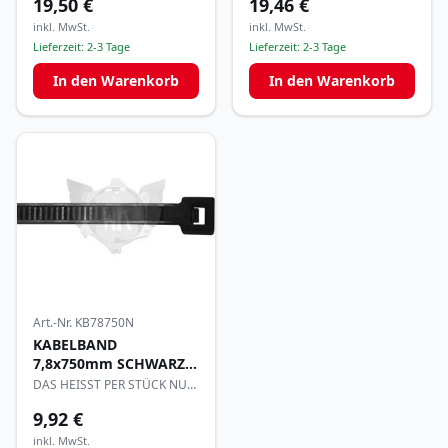
19,50 €
19,46 €
inkl. MwSt.
inkl. MwSt.
Lieferzeit:
2-3 Tage
Lieferzeit:
2-3 Tage
In den Warenkorb
In den Warenkorb
Art.-Nr.
KB78750N
KABELBAND
7,8x750mm SCHWARZ
per20
DAS HEISST PER STÜCK NUR
0,49€
9,92 €
inkl. MwSt.