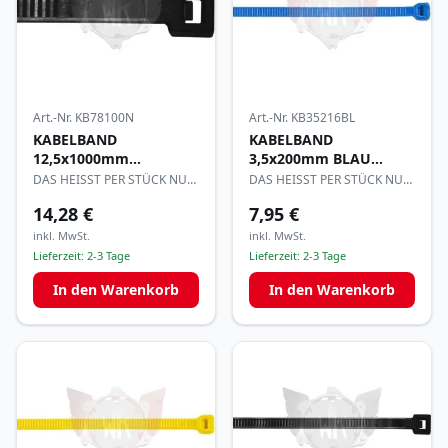
Art.-Nr.
KB78100N
Art.-Nr.
KB35216BL
KABELBAND
KABELBAND
12,5x1000mm
3,5x200mm BLAU
SCHWARZ per10
per100
DAS HEISST PER STÜCK NUR
DAS HEISST PER STÜCK NUR
1,10€
0,08€
14,28 €
7,95 €
inkl. MwSt.
inkl. MwSt.
Lieferzeit:
2-3 Tage
Lieferzeit:
2-3 Tage
In den Warenkorb
In den Warenkorb