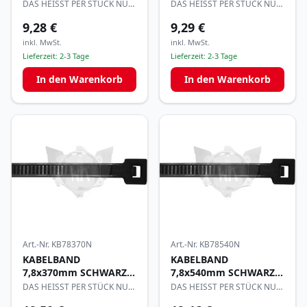
per100
per50
DAS HEISST PER STÜCK NUR
DAS HEISST PER STÜCK NUR
0,093€
0,186€
9,28 €
9,29 €
inkl. MwSt.
inkl. MwSt.
Lieferzeit:
2-3 Tage
Lieferzeit:
2-3 Tage
In den Warenkorb
In den Warenkorb
Art.-Nr.
KB78370N
Art.-Nr.
KB78540N
KABELBAND
KABELBAND
7,8x370mm SCHWARZ
7,8x540mm SCHWARZ
per50
per50
DAS HEISST PER STÜCK NUR
DAS HEISST PER STÜCK NUR
0,186€
0,39€