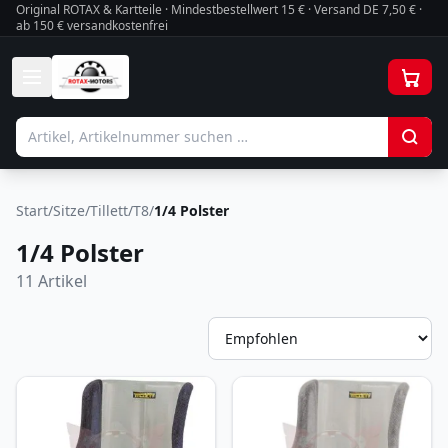
Original ROTAX & Kartteile · Mindestbestellwert
15
€ · Versand DE 7,50 € ·
ab 150 € versandkostenfrei
Start
/
Sitze
/
Tillett
/
T8
/
1/4 Polster
1/4 Polster
11
Artikel
So