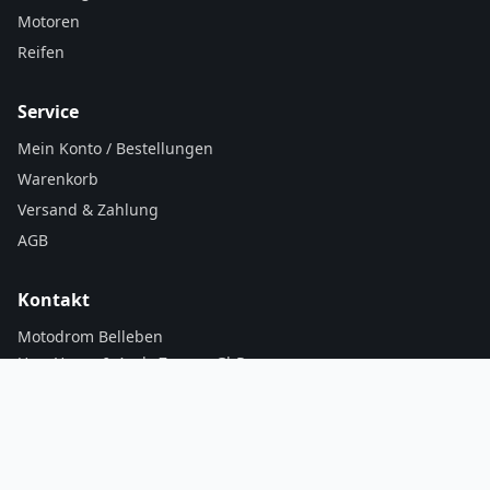
Motoren
Reifen
Service
Mein Konto / Bestellungen
Warenkorb
Versand & Zahlung
AGB
Kontakt
Motodrom Belleben
Uwe Hesse & Andy Zenner GbR
06420 Könnern
0172 8782203
info@motodrom-belleben.net