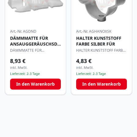
Art.-Nr.
AGDND
Art.-Nr.
AGHANOXSK
DÄMMMATTE FÜR
HALTER KUNSTSTOFF
ANSAUGGERÄUSCHSDÄMPFER
FARBE SILBER FÜR
NOX
DÄMMMATTE FÜR
HALTER KUNSTSTOFF FARBE
ANSAUGGERÄUSCHSDÄMPFER
SILBER FÜR
8,93 €
4,83 €
NOX
inkl. MwSt.
inkl. MwSt.
Lieferzeit:
2-3 Tage
Lieferzeit:
2-3 Tage
In den Warenkorb
In den Warenkorb