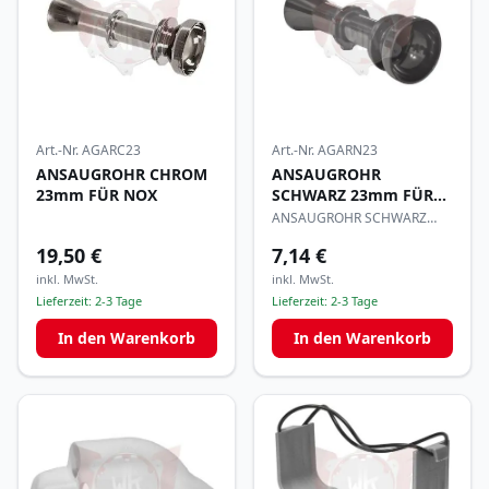
Art.-Nr.
AGARN23
Art.-Nr.
AGARC23
ANSAUGROHR
ANSAUGROHR CHROM
SCHWARZ 23mm FÜR
23mm FÜR NOX
NOX
ANSAUGROHR SCHWARZ
23mm FÜR NOX
19,50 €
7,14 €
inkl. MwSt.
inkl. MwSt.
Lieferzeit:
2-3 Tage
Lieferzeit:
2-3 Tage
In den Warenkorb
In den Warenkorb