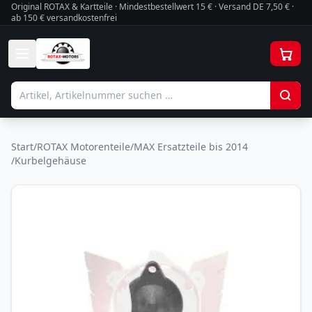
Original ROTAX & Kartteile · Mindestbestellwert
15
€ · Versand DE 7,50 € ·
ab 150 € versandkostenfrei
Start
/
ROTAX Motorenteile
/
MAX Ersatzteile bis 2014
/
Kurbelgehäuse