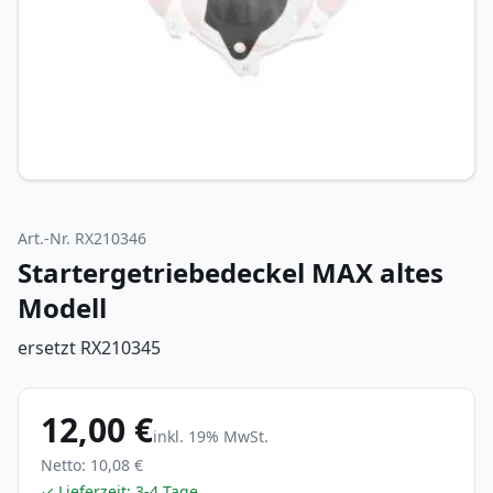
Art.-Nr.
RX210346
Startergetriebedeckel MAX altes
Modell
ersetzt RX210345
12,00 €
inkl.
19
% MwSt.
Netto:
10,08 €
✓ Lieferzeit:
3-4 Tage