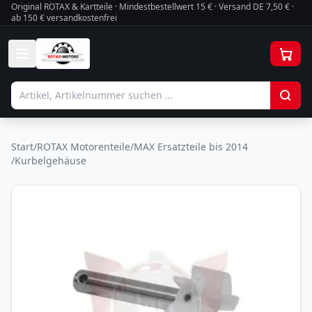
Original ROTAX & Kartteile · Mindestbestellwert
15
€ · Versand DE 7,50 € ·
ab 150 € versandkostenfrei
Start
/
ROTAX Motorenteile
/
MAX Ersatzteile bis 2014
/
Kurbelgehäuse