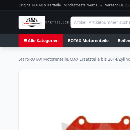
Original ROTAX & Kartteile · Mindestbestellwert
15
€ · Versand DE 7,5
KARTTEILESHOP
Alle Kategorien
ROTAX Motorenteile
Reife
Start
/
ROTAX Motorenteile
/
MAX Ersatzteile bis 2014
/
Zylin