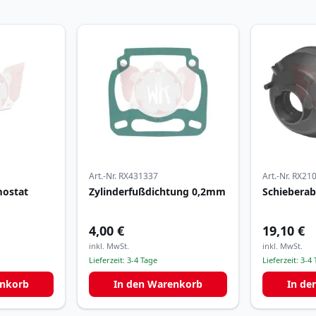
Art.-Nr.
RX431337
Art.-Nr.
RX21
mostat
Zylinderfußdichtung 0,2mm
Schiebera
4,00 €
19,10 €
inkl. MwSt.
inkl. MwSt.
Lieferzeit:
3-4 Tage
Lieferzeit:
3-4 
enkorb
In den Warenkorb
In de