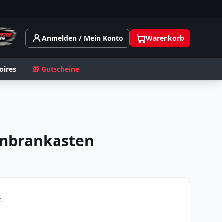
Anmelden / Mein Konto
Warenkorb
oires
🎁 Gutscheine
mbrankasten
.