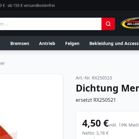
0 € · ab 150 € versandkostenfrei
n
Bremsen
Antrieb
Felgen
Bekleidung und Access
der
Art.-Nr.
RX250523
Dichtung Me
ersetzt RX250521
4,50 €
inkl.
19
% MwSt
Netto:
3,78 €