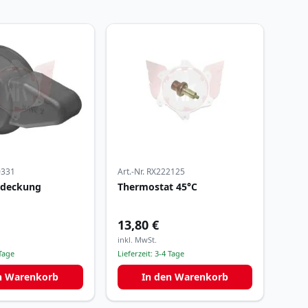
0331
Art.-Nr.
RX222125
bdeckung
Thermostat 45°C
13,80 €
inkl. MwSt.
Tage
Lieferzeit:
3-4 Tage
n Warenkorb
In den Warenkorb