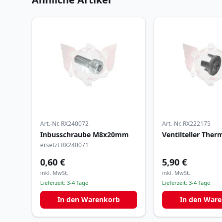
Art.-Nr.
RX240072
Art.-Nr.
RX222175
Inbusschraube M8x20mm
Ventilteller Ther
ersetzt RX240071
0,60 €
5,90 €
inkl. MwSt.
inkl. MwSt.
Lieferzeit:
3-4 Tage
Lieferzeit:
3-4 Tage
In den Warenkorb
In den War