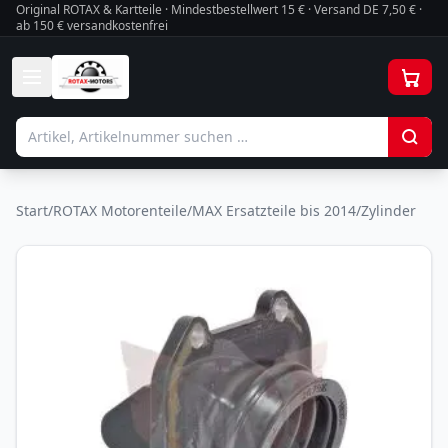
Original ROTAX & Kartteile · Mindestbestellwert
15
€ · Versand DE 7,50 € ·
ab 150 € versandkostenfrei
Start
/
ROTAX Motorenteile
/
MAX Ersatzteile bis 2014
/
Zylinder