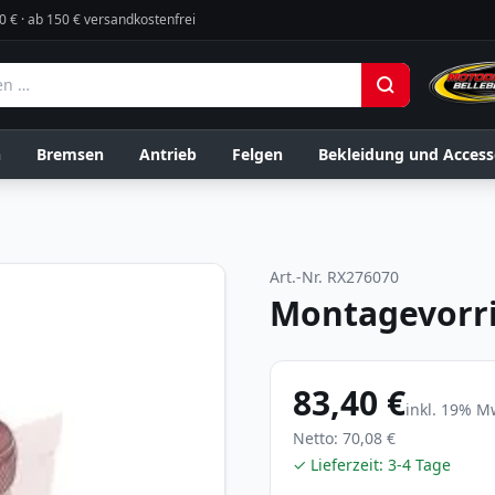
0 € · ab 150 € versandkostenfrei
n
Bremsen
Antrieb
Felgen
Bekleidung und Access
Art.-Nr.
RX276070
Montagevorri
83,40 €
inkl.
19
% Mw
Netto:
70,08 €
✓ Lieferzeit:
3-4 Tage