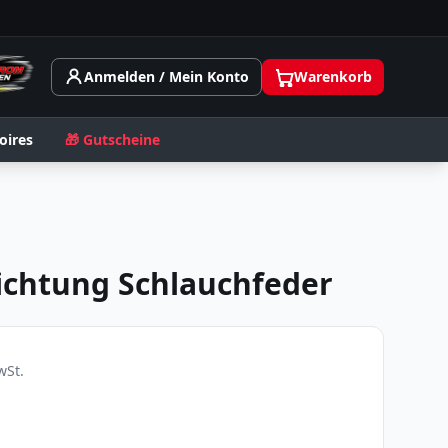
Anmelden / Mein Konto
Warenkorb
oires
🎁 Gutscheine
chtung Schlauchfeder
St.