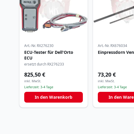
Art.-Nr.
RX276230
Art.-Nr.
RX676034
ECU-Tester für Dell'Orto
Einpressdorn Ven
ECU
ersetzt durch RX276233
825,50 €
73,20 €
inkl. MwSt.
inkl. MwSt.
Lieferzeit:
3-4 Tage
Lieferzeit:
3-4 Tage
In den Warenkorb
In den War