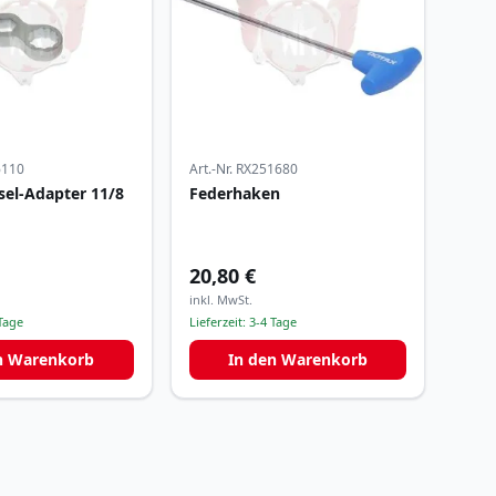
6110
Art.-Nr.
RX251680
sel-Adapter 11/8
Federhaken
20,80 €
inkl. MwSt.
Tage
Lieferzeit:
3-4 Tage
n Warenkorb
In den Warenkorb