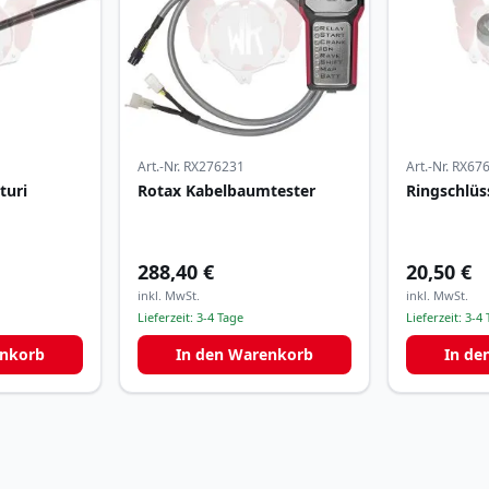
Art.-Nr.
RX276231
Art.-Nr.
RX67
turi
Rotax Kabelbaumtester
Ringschlüs
288,40 €
20,50 €
inkl. MwSt.
inkl. MwSt.
Lieferzeit:
3-4 Tage
Lieferzeit:
3-4 
enkorb
In den Warenkorb
In de