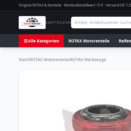
Original ROTAX & Kartteile · Mindestbestellwert
15
€ · Versand DE 7,5
KARTTEILESHOP
Alle Kategorien
ROTAX Motorenteile
Reife
Start
/
ROTAX Motorenteile
/
ROTAX Werkzeuge