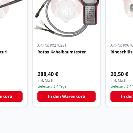
Art.-Nr.
RX276231
Art.-Nr.
RX67
turi
Rotax Kabelbaumtester
Ringschlüs
288,40 €
20,50 €
inkl. MwSt.
inkl. MwSt.
Lieferzeit:
3-4 Tage
Lieferzeit:
3-4 
enkorb
In den Warenkorb
In de