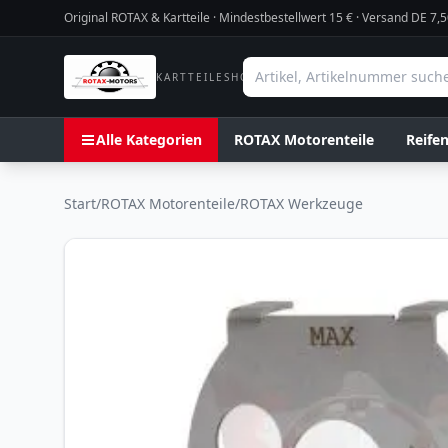
Original ROTAX & Kartteile · Mindestbestellwert
15
€ · Versand DE 7,5
KARTTEILESHOP
Alle Kategorien
ROTAX Motorenteile
Reife
Start
/
ROTAX Motorenteile
/
ROTAX Werkzeuge