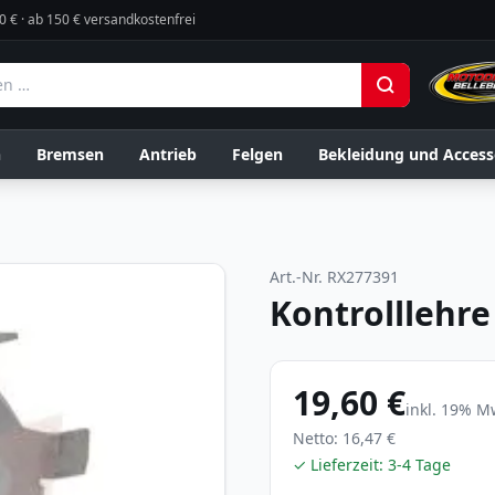
0 € · ab 150 € versandkostenfrei
n
Bremsen
Antrieb
Felgen
Bekleidung und Access
Art.-Nr.
RX277391
Kontrolllehre
19,60 €
inkl.
19
% Mw
Netto:
16,47 €
✓ Lieferzeit:
3-4 Tage