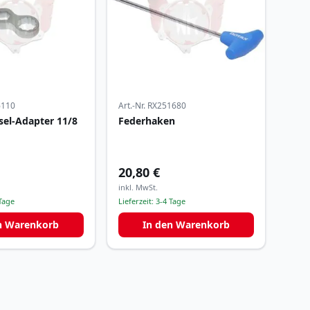
6110
Art.-Nr.
RX251680
sel-Adapter 11/8
Federhaken
20,80 €
inkl. MwSt.
Tage
Lieferzeit:
3-4 Tage
n Warenkorb
In den Warenkorb