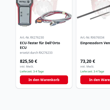
Art.-Nr.
RX276230
Art.-Nr.
RX676034
ECU-Tester für Dell'Orto
Einpressdorn Ven
ECU
ersetzt durch RX276233
825,50 €
73,20 €
inkl. MwSt.
inkl. MwSt.
Lieferzeit:
3-4 Tage
Lieferzeit:
3-4 Tage
In den Warenkorb
In den War