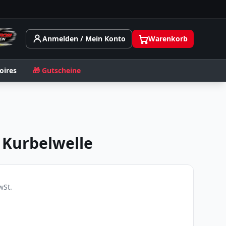
Anmelden / Mein Konto
Warenkorb
oires
🎁 Gutscheine
 Kurbelwelle
St.