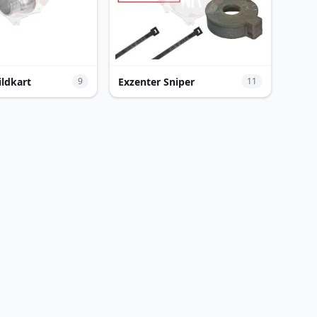
ildkart
Exzenter Sniper
9
11