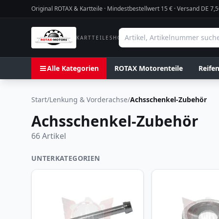
Original ROTAX & Kartteile · Mindestbestellwert
15
€ · Versand DE 7,5
KARTTEILESHOP
Alle Kategorien
ROTAX Motorenteile
Reife
Start
/
Lenkung & Vorderachse
/
Achsschenkel-Zubehör
Achsschenkel-Zubehör
66
Artikel
UNTERKATEGORIEN