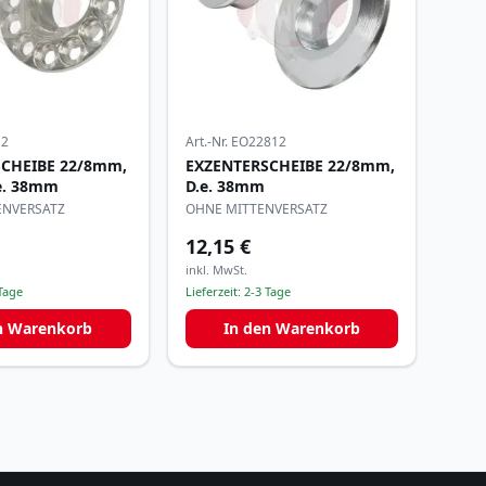
12
Art.-Nr.
EO22812
CHEIBE 22/8mm,
EXZENTERSCHEIBE 22/8mm,
.e. 38mm
D.e. 38mm
ENVERSATZ
OHNE MITTENVERSATZ
12,15 €
inkl. MwSt.
Tage
Lieferzeit:
2-3 Tage
n Warenkorb
In den Warenkorb