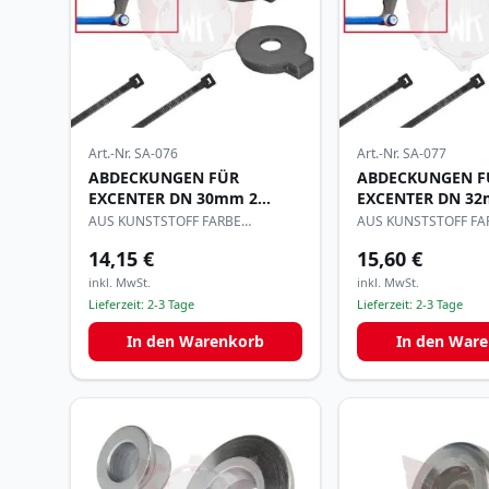
Art.-Nr.
SA-076
Art.-Nr.
SA-077
ABDECKUNGEN FÜR
ABDECKUNGEN F
EXCENTER DN 30mm 2
EXCENTER DN 32
STÜCK
STÜCK
AUS KUNSTSTOFF FARBE
AUS KUNSTSTOFF FA
SCHWARZ
SCHWARZ
14,15 €
15,60 €
inkl. MwSt.
inkl. MwSt.
Lieferzeit:
2-3 Tage
Lieferzeit:
2-3 Tage
In den Warenkorb
In den War