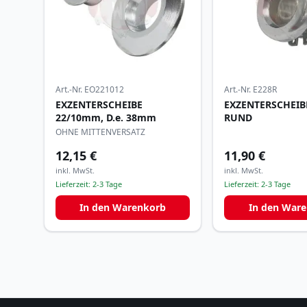
Art.-Nr.
EO221012
Art.-Nr.
E228R
EXZENTERSCHEIBE
EXZENTERSCHEIB
22/10mm, D.e. 38mm
RUND
OHNE MITTENVERSATZ
12,15 €
11,90 €
inkl. MwSt.
inkl. MwSt.
Lieferzeit:
2-3 Tage
Lieferzeit:
2-3 Tage
In den Warenkorb
In den War