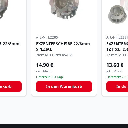
Art.-Nr.
E228S
Art.-Nr.
E228
E 22/8mm
EXZENTERSCHEIBE 22/8mm
EXZENTERS
SPEZIAL
12 Pos., D
2mm MITTENVERSATZ
1,5mm MITT
14,90 €
13,60 €
inkl. MwSt.
inkl. MwSt.
Lieferzeit:
2-3 Tage
Lieferzeit:
2-3 
enkorb
In den Warenkorb
In de