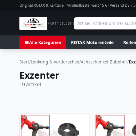
Original ROTAX & Kartteile · Mindestbestellwert
15
€ · Versand DE 7,5
KARTTEILESHOP
Alle Kategorien
ROTAX Motorenteile
Reife
Start
/
Lenkung & Vorderachse
/
Achsschenkel-Zubehör
/
Exz
Exzenter
10
Artikel