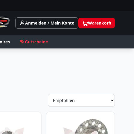
Anmelden / Mein Konto
Warenkorb
oires
🎁 Gutscheine
Sortieru