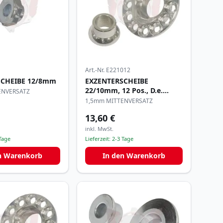
Art.-Nr.
E221012
SCHEIBE 12/8mm
EXZENTERSCHEIBE
22/10mm, 12 Pos., D.e.
ENVERSATZ
38mm
1,5mm MITTENVERSATZ
13,60 €
inkl. MwSt.
Tage
Lieferzeit:
2-3 Tage
n Warenkorb
In den Warenkorb