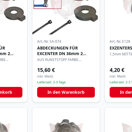
Art.-Nr.
SA-074
Art.-Nr.
E128
ÜR
ABDECKUNGEN FÜR
EXZENTER
mm 2
EXCENTER DN 36mm 2
1,5mm MITT
STÜCK
RBE
AUS KUNSTSTOFF FARBE
SCHWARZ
15,60 €
4,20 €
inkl. MwSt.
inkl. MwSt.
Lieferzeit:
2-3 Tage
Lieferzeit:
2-3 
enkorb
In den Warenkorb
In de