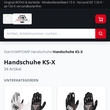
Original ROTAX & Kartteile · Mindestbestellwert
15
€ · Versand DE 7,50 € ·
ab 150 € versandkostenfrei
Start
/
OMP
/
OMP Handschuhe
/
Handschuhe KS-X
Handschuhe KS-X
34
Artikel
UNTERKATEGORIEN