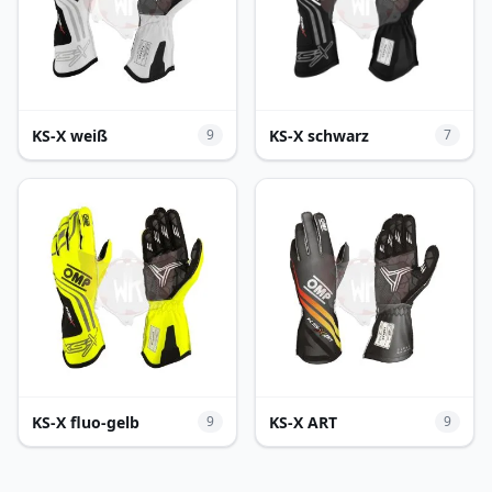
KS-X weiß
KS-X schwarz
9
7
KS-X fluo-gelb
KS-X ART
9
9