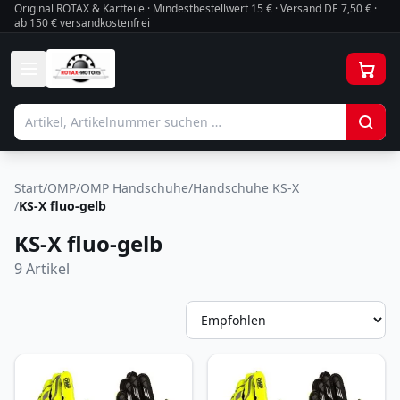
Original ROTAX & Kartteile · Mindestbestellwert
15
€ · Versand DE 7,50 € ·
ab 150 € versandkostenfrei
Start
/
OMP
/
OMP Handschuhe
/
Handschuhe KS-X
/
KS-X fluo-gelb
KS-X fluo-gelb
9
Artikel
So