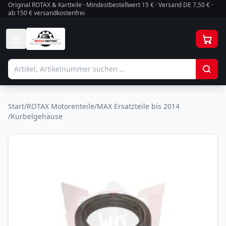
Original ROTAX & Kartteile · Mindestbestellwert
15
€ · Versand DE 7,50 € ·
ab 150 € versandkostenfrei
Start
/
ROTAX Motorenteile
/
MAX Ersatzteile bis 2014
/
Kurbelgehäuse