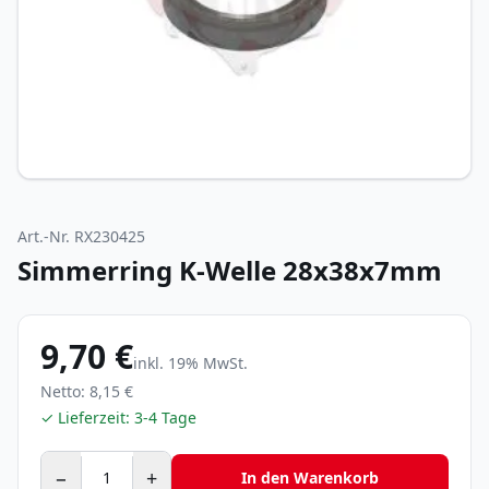
Art.-Nr.
RX230425
Simmerring K-Welle 28x38x7mm
9,70 €
inkl.
19
% MwSt.
Netto:
8,15 €
✓ Lieferzeit:
3-4 Tage
−
+
In den Warenkorb